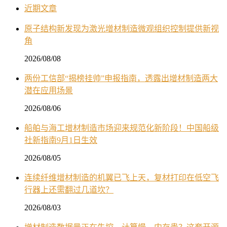
近期文章
原子结构新发现为激光增材制造微观组织控制提供新视
角
2026/08/08
两份工信部“揭榜挂帅”申报指南，透露出增材制造两大
潜在应用场景
2026/08/06
船舶与海工增材制造市场迎来规范化新阶段！中国船级
社新指南9月1日生效
2026/08/05
连续纤维增材制造的机翼已飞上天，复材打印在低空飞
行器上还需翻过几道坎？
2026/08/03