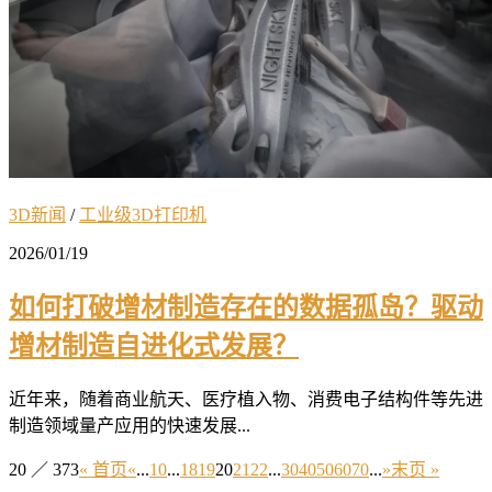
3D新闻
/
工业级3D打印机
2026/01/19
如何打破增材制造存在的数据孤岛？驱动
增材制造自进化式发展？
近年来，随着商业航天、医疗植入物、消费电子结构件等先进
制造领域量产应用的快速发展...
20 ／ 373
« 首页
«
...
10
...
18
19
20
21
22
...
30
40
50
60
70
...
»
末页 »