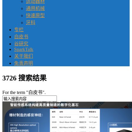
运动器材
通用机械
快速原型
牙科
专栏
白皮书
谷研究
SparkTalk
关于我们
免责声明
3726 搜索结果
For the term "
白皮书
".