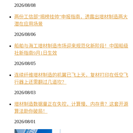
2026/08/08
两份工信部“揭榜挂帅”申报指南，透露出增材制造两大
潜在应用场景
2026/08/06
船舶与海工增材制造市场迎来规范化新阶段！中国船级
社新指南9月1日生效
2026/08/05
连续纤维增材制造的机翼已飞上天，复材打印在低空飞
行器上还需翻过几道坎？
2026/08/03
增材制造数据量正在失控，计算慢、内存贵？这套开源
算法助你破局！
2026/08/01