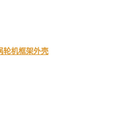
8涡轮机框架外壳