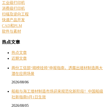
工业级打印机
消费级打印机
扫描及逆向工程
快速产品开发
CAD和PLM
软件与素材
热点文章
热点文章
近期文章
两份工信部“揭榜挂帅”申报指南，透露出增材制造两大
潜在应用场景
2026/08/06
船舶与海工增材制造市场迎来规范化新阶段！中国船级
社新指南9月1日生效
2026/08/05