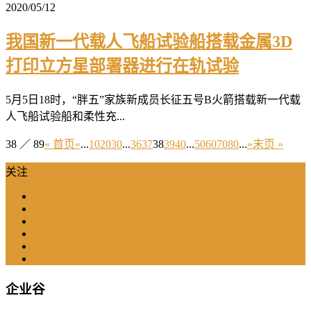
2020/05/12
我国新一代载人飞船试验船搭载金属3D
打印立方星部署器进行在轨试验
5月5日18时，“胖五”家族新成员长征五号B火箭搭载新一代载
人飞船试验船和柔性充...
38 ／ 89
« 首页
«
...
10
20
30
...
36
37
38
39
40
...
50
60
70
80
...
»
末页 »
关注
企业谷