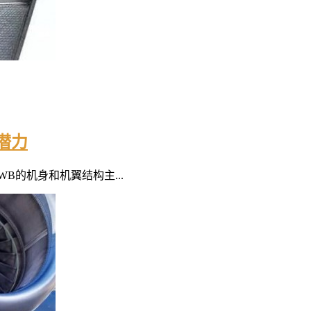
潜力
B的机身和机翼结构主...