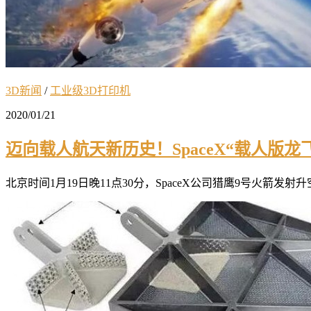
3D新闻
/
工业级3D打印机
2020/01/21
迈向载人航天新历史！SpaceX“载人版
北京时间1月19日晚11点30分，SpaceX公司猎鹰9号火箭发射升