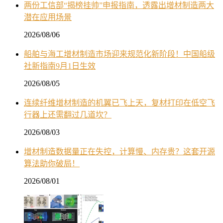
两份工信部“揭榜挂帅”申报指南，透露出增材制造两大
潜在应用场景
2026/08/06
船舶与海工增材制造市场迎来规范化新阶段！中国船级
社新指南9月1日生效
2026/08/05
连续纤维增材制造的机翼已飞上天，复材打印在低空飞
行器上还需翻过几道坎？
2026/08/03
增材制造数据量正在失控，计算慢、内存贵？这套开源
算法助你破局！
2026/08/01