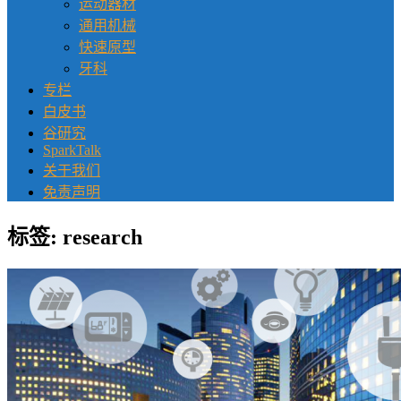
运动器材
通用机械
快速原型
牙科
专栏
白皮书
谷研究
SparkTalk
关于我们
免责声明
标签:
research