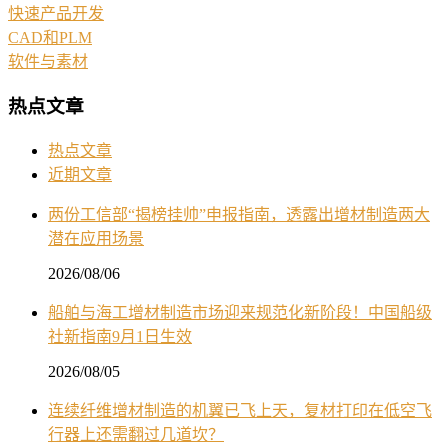
快速产品开发
CAD和PLM
软件与素材
热点文章
热点文章
近期文章
两份工信部“揭榜挂帅”申报指南，透露出增材制造两大
潜在应用场景
2026/08/06
船舶与海工增材制造市场迎来规范化新阶段！中国船级
社新指南9月1日生效
2026/08/05
连续纤维增材制造的机翼已飞上天，复材打印在低空飞
行器上还需翻过几道坎？