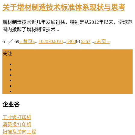
关于增材制造技术标准体系现状与思考
增材制造技术近几年发展迅猛，特别是从2012年以来，全球范
围内掀起了增材制造技术...
61 ／ 69
« 首页
«
...
10
20
30
40
50
...
59
60
61
62
63
...
»
末页 »
关注
企业谷
工业级打印机
消费级打印机
扫描及逆向工程