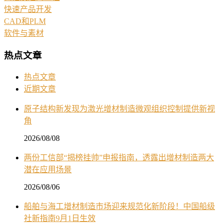
快速产品开发
CAD和PLM
软件与素材
热点文章
热点文章
近期文章
原子结构新发现为激光增材制造微观组织控制提供新视
角
2026/08/08
两份工信部“揭榜挂帅”申报指南，透露出增材制造两大
潜在应用场景
2026/08/06
船舶与海工增材制造市场迎来规范化新阶段！中国船级
社新指南9月1日生效