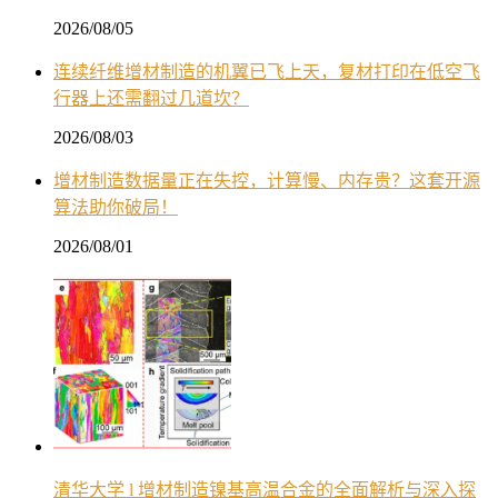
2026/08/05
连续纤维增材制造的机翼已飞上天，复材打印在低空飞
行器上还需翻过几道坎？
2026/08/03
增材制造数据量正在失控，计算慢、内存贵？这套开源
算法助你破局！
2026/08/01
清华大学 l 增材制造镍基高温合金的全面解析与深入探