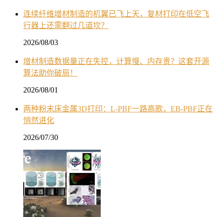
连续纤维增材制造的机翼已飞上天，复材打印在低空飞
行器上还需翻过几道坎？
2026/08/03
增材制造数据量正在失控，计算慢、内存贵？这套开源
算法助你破局！
2026/08/01
两种粉末床金属3D打印：L-PBF一路高歌，EB-PBF正在
悄然进化
2026/07/30