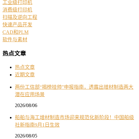
工业级打印机
消费级打印机
扫描及逆向工程
快速产品开发
CAD和PLM
软件与素材
热点文章
热点文章
近期文章
两份工信部“揭榜挂帅”申报指南，透露出增材制造两大
潜在应用场景
2026/08/06
船舶与海工增材制造市场迎来规范化新阶段！中国船级
社新指南9月1日生效
2026/08/05