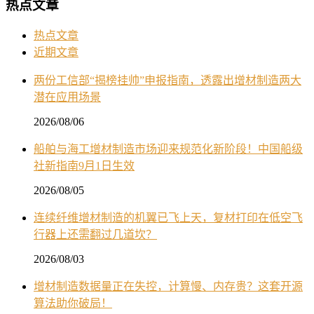
热点文章
热点文章
近期文章
两份工信部“揭榜挂帅”申报指南，透露出增材制造两大
潜在应用场景
2026/08/06
船舶与海工增材制造市场迎来规范化新阶段！中国船级
社新指南9月1日生效
2026/08/05
连续纤维增材制造的机翼已飞上天，复材打印在低空飞
行器上还需翻过几道坎？
2026/08/03
增材制造数据量正在失控，计算慢、内存贵？这套开源
算法助你破局！