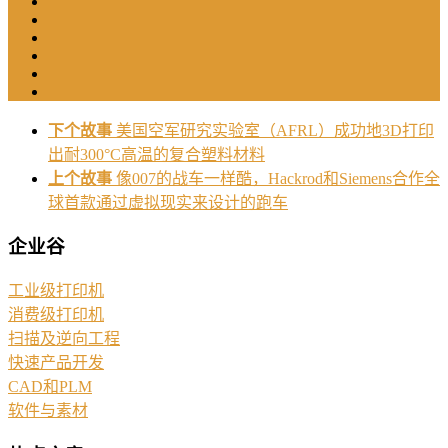
下个故事
美国空军研究实验室（AFRL）成功地3D打印
出耐300°C高温的复合塑料材料
上个故事
像007的战车一样酷，Hackrod和Siemens合作全
球首款通过虚拟现实来设计的跑车
企业谷
工业级打印机
消费级打印机
扫描及逆向工程
快速产品开发
CAD和PLM
软件与素材