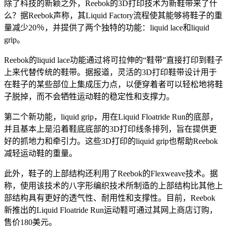
除了科技的新颖之外，Reebok的3D打印技术为新鞋带来了什
么？据Reebok声称，其Liquid Factory流程使其能够将鞋子的重
量减少20％，并提供了两个独特的功能：liquid lace和liquid
grip。
Reebok的liquid lace功能通过将可拉伸的“鞋带”直接打印到鞋子
上来代替传统的鞋带。据报道，灵活的3D打印鞋带设计用于
在鞋子的某些部位上集成压力点，以便穿着者可以轻松地将鞋
子脱掉，而不会牺牲运动鞋的稳定性和支撑力。
第二个新功能，liquid grip，用在Liquid Floatride Run的底部，
并且基本上是沿着鞋底底部的3D打印线条排列，旨在提供更
好的抓地力和牵引力。这些3D打印的liquid grip也帮助Reebok
减轻运动鞋的重量。
此外，鞋子的上部结构还利用了Reebok的Flexweave技术。据
称，使用该技术的八字形编织技术所制造的上部结构比其他上
部结构具有更好的透气性、耐用性和支撑性。目前，Reebok
新推出的Liquid Floatride Run运动鞋可通过其网上商店订购，
售价180美元。