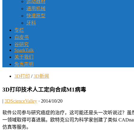
运动器材
通用机械
快速原型
牙科
专栏
白皮书
谷研究
SparkTalk
关于我们
免责声明
3D打印
/
3D新闻
3D打印技术人工定向合成M1病毒
|
3DScienceValley
· 2014/10/20
软件公司参与研究癌症的治疗，这可能还是头一次听说过？虽然Auto
一领域取得可喜进展。欧特克公司为科学家创建了类似 CADn
仿真等服务。