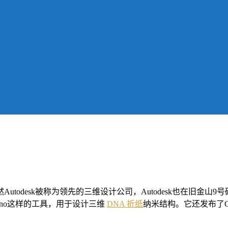
desk被称为领先的三维设计公司，Autodesk也在旧金山9号码
ano这样的工具，用于设计三维
DNA 折纸
纳米结构。它还发布了C