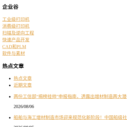
企业谷
工业级打印机
消费级打印机
扫描及逆向工程
快速产品开发
CAD和PLM
软件与素材
热点文章
热点文章
近期文章
两份工信部“揭榜挂帅”申报指南，透露出增材制造两大
2026/08/06
船舶与海工增材制造市场迎来规范化新阶段！中国船级社