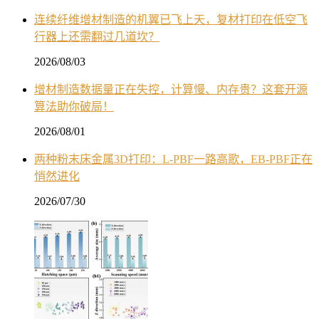
连续纤维增材制造的机翼已飞上天，复材打印在低空飞
行器上还需翻过几道坎？
2026/08/03
增材制造数据量正在失控，计算慢、内存贵？这套开源
算法助你破局！
2026/08/01
两种粉末床金属3D打印：L-PBF一路高歌，EB-PBF正在
悄然进化
2026/07/30