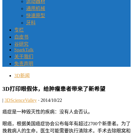
运动器材
通用机械
快速原型
牙科
专栏
白皮书
谷研究
SparkTalk
关于我们
免责声明
3D新闻
3D打印眼假体，给肿瘤患者带来了新希望
|
3DScienceValley
· 2014/10/22
癌症是一种毁灭性的疾病：没有人会否认。
眼癌，根据美国癌症协会公布每年有超过2700个新患者。为了
挽救病人的生命，医生可能需要执行清除术，手术去除眼窝和