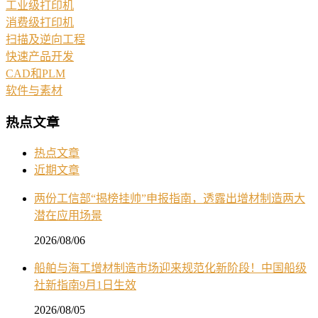
工业级打印机
消费级打印机
扫描及逆向工程
快速产品开发
CAD和PLM
软件与素材
热点文章
热点文章
近期文章
两份工信部“揭榜挂帅”申报指南，透露出增材制造两大
潜在应用场景
2026/08/06
船舶与海工增材制造市场迎来规范化新阶段！中国船级
社新指南9月1日生效
2026/08/05