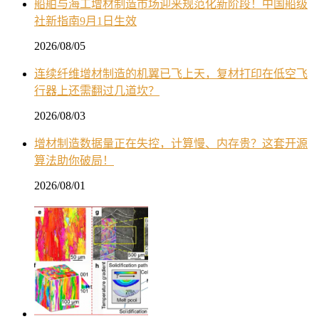
船舶与海工增材制造市场迎来规范化新阶段！中国船级
社新指南9月1日生效
2026/08/05
连续纤维增材制造的机翼已飞上天，复材打印在低空飞
行器上还需翻过几道坎？
2026/08/03
增材制造数据量正在失控，计算慢、内存贵？这套开源
算法助你破局！
2026/08/01