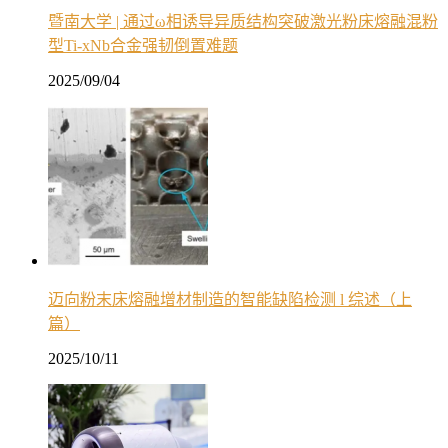
暨南大学 | 通过ω相诱导异质结构突破激光粉床熔融混粉
型Ti-xNb合金强韧倒置难题
2025/09/04
迈向粉末床熔融增材制造的智能缺陷检测 l 综述（上
篇）
2025/10/11