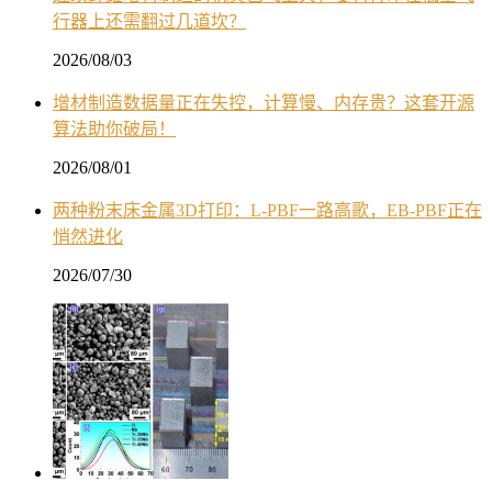
行器上还需翻过几道坎？
2026/08/03
增材制造数据量正在失控，计算慢、内存贵？这套开源
算法助你破局！
2026/08/01
两种粉末床金属3D打印：L-PBF一路高歌，EB-PBF正在
悄然进化
2026/07/30