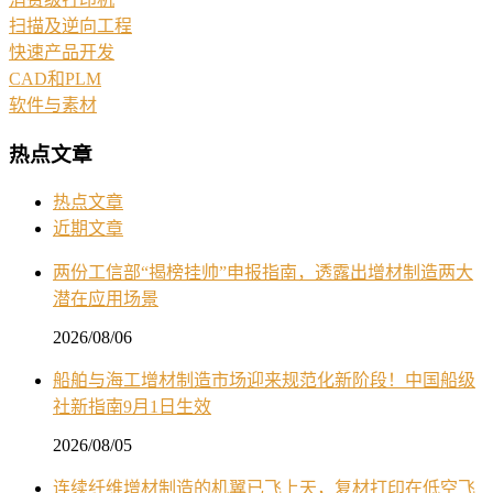
扫描及逆向工程
快速产品开发
CAD和PLM
软件与素材
热点文章
热点文章
近期文章
两份工信部“揭榜挂帅”申报指南，透露出增材制造两大
潜在应用场景
2026/08/06
船舶与海工增材制造市场迎来规范化新阶段！中国船级
社新指南9月1日生效
2026/08/05
连续纤维增材制造的机翼已飞上天，复材打印在低空飞