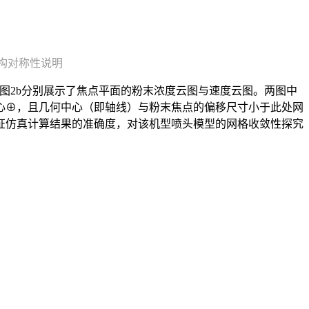
结构对称性说明
图2b分别展示了焦点平面的粉末浓度云图与速度云图。两图中
心⊕，且几何中心（即轴线）与粉末焦点的偏移尺寸小于此处网
证仿真计算结果的准确度，对该机型喷头模型的网格收敛性探究