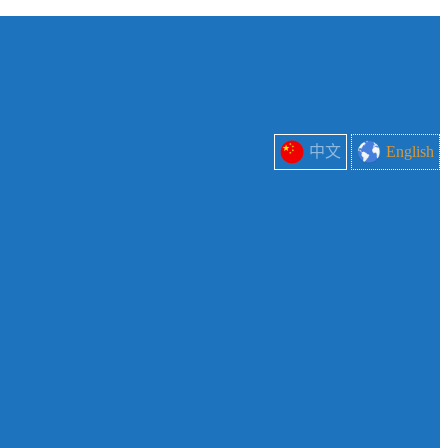
中文
English