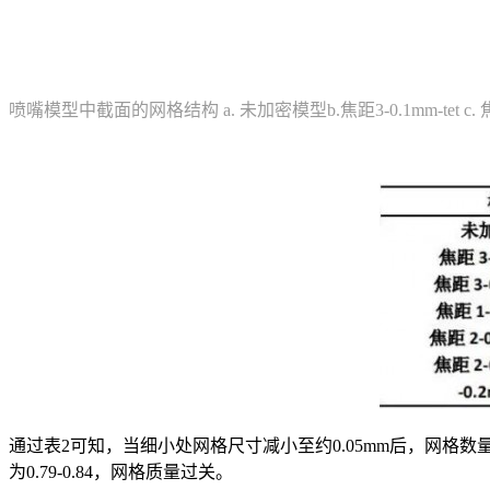
喷嘴模型中截面的网格结构 a. 未加密模型b.焦距3-0.1mm-tet c. 焦距3-0.1mm
通过表2可知，当细小处网格尺寸减小至约0.05mm后，网格
为0.79-0.84，网格质量过关。