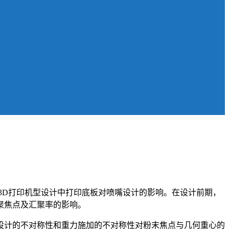
3D打印机型设计中打印底板对喷嘴设计的影响。在设计前期，
聚焦点及汇聚率的影响。
设计的不对称性和重力施加的不对称性对粉末焦点与几何重心的