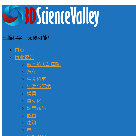
三维科学， 无限可能！
首页
行业资讯
航空航天与国防
汽车
生命科学
生活与艺术
模具
自动化
珠宝饰品
教育
建筑
电子