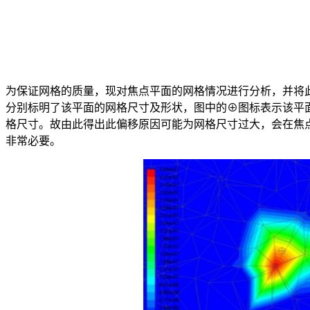
为保证网格的质量，现对焦点平面的网格情况进行分析，并将此
分别标明了该平面的网格尺寸及形状，图中的⊕图标表示该平
格尺寸。故由此得出此偏移原因可能为网格尺寸过大，会在焦
非常必要。