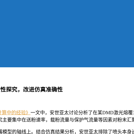
敛性探究，改进仿真准确性
计算中的经验》
一文中，安世亚太讨论分析了在某DMD激光熔覆
究主要集中在送粉速率，载粉流量与保护气流量等因素对粉末汇
嘴模型的轴线上。结合仿真结果分析，安世亚太排除了喷头本身