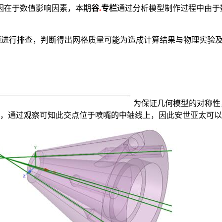
因在于数值影响因素，本期
谷
.
专栏
通过分析模型制作过程中由于
问题进行排查，判断得出网格质量可能为造成计算结果与物理实验
为保证几何模型的对称性
交，通过观察可知此交点位于喷嘴的中轴线上，因此安世亚太可