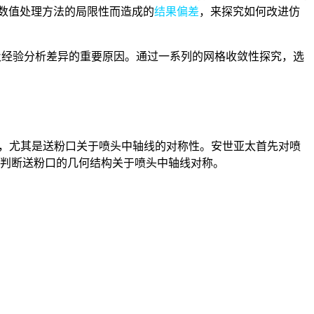
数值处理方法的局限性而造成的
结果偏差
，来探究如何改进仿
及经验分析差异的重要原因。通过一系列的网格收敛性探究，选
，尤其是送粉口关于喷头中轴线的对称性。安世亚太首先对喷
以判断送粉口的几何结构关于喷头中轴线对称。