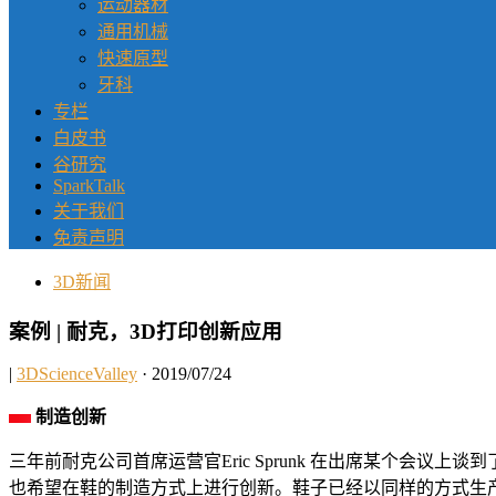
运动器材
通用机械
快速原型
牙科
专栏
白皮书
谷研究
SparkTalk
关于我们
免责声明
3D新闻
案例 | 耐克，3D打印创新应用
|
3DScienceValley
· 2019/07/24
制造创新
三年前耐克公司首席运营官Eric Sprunk 在出席某个会
也希望在鞋的制造方式上进行创新。鞋子已经以同样的方式生