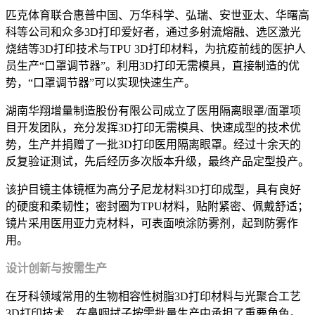
匹克体育联合惠普中国、万华科学、弘瑞、安世亚太、华曙高
科等公司和众多3D打印爱好者，通过多射流熔融、选区激光
烧结等3D打印技术与TPU 3D打印材料，为抗疫前线的医护人
员生产“口罩调节器”。利用3D打印无需模具，直接制造的优
势，“口罩调节器”可以实现快速生产。
湖南华翔增量制造股份有限公司成立了医用隔离眼罩/面罩项
目开发团队，充分发挥3D打印无需模具、快速成型的技术优
势，生产并捐赠了一批3D打印医用隔离眼罩。经过十余天的
反复验证测试，先后经历多次版本升级，最终产品定型投产。
该护目镜主体镜框为高分子尼龙材料3D打印成型，具有良好
的硬度和柔韧性；密封圈为TPU材料，贴附紧密、佩戴舒适；
镜片采用医用亚力克材料，可表面喷涂防雾剂，起到防雾作
用。
设计创新与按需生产
在牙科领域常用的生物相容性树脂3D打印材料与光聚合工艺
3D打印技术，在鼻咽拭子按需批量生产中承担了重要角色。