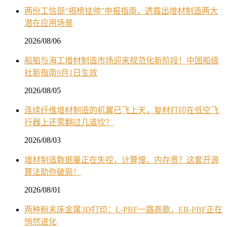
两份工信部“揭榜挂帅”申报指南，透露出增材制造两大
潜在应用场景
2026/08/06
船舶与海工增材制造市场迎来规范化新阶段！中国船级
社新指南9月1日生效
2026/08/05
连续纤维增材制造的机翼已飞上天，复材打印在低空飞
行器上还需翻过几道坎？
2026/08/03
增材制造数据量正在失控，计算慢、内存贵？这套开源
算法助你破局！
2026/08/01
两种粉末床金属3D打印：L-PBF一路高歌，EB-PBF正在
悄然进化