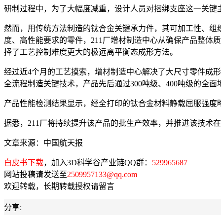
研制过程中，为了大幅度减重，设计人员对捆绑支座这一关键主
然而，用传统方法制造的钛合金关键承力件，其可加工性、组
度、高性能要求的零件，211厂增材制造中心从确保产品整体
择了工艺控制难度更大的极远离平衡态成形方法。
经过近4个月的工艺摸索，增材制造中心解决了大尺寸零件成形
全流程制造关键技术，产品先后通过300吨级、400吨级的全
产品性能检测结果显示，经全打印的钛合金材料静载屈服强度
据悉，211厂将持续提升该产品的批生产效率，并推进该技术
文章来源：中国航天报
白皮书下载
，加入3D科学谷产业链QQ群：
529965687
网站投稿请发送至
2509957133@qq.com
欢迎转载，长期转载授权请留言
分享: