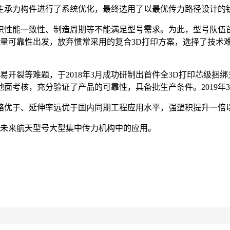
承力构件进行了系统优化，最终选用了以最优传力路径设计的钛
织性能一致性、制造周期等不能满足型号需求。为此，型号队伍首
质量可靠性出发，放弃惯常采用的复合3D打印方案，选择了技术
易开裂等难题，于2018年3月成功研制出首件全3D打印芯级捆
面地面考核，充分验证了产品的可靠性，具备批生产条件。2019年
略优于、延伸率远优于国内同期工程应用水平，强塑积提升一倍
在未来航天型号大型集中传力机构中的应用。