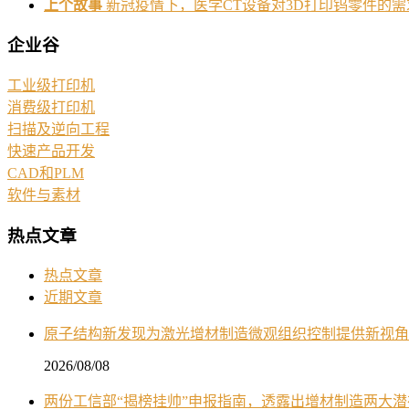
上个故事
新冠疫情下，医学CT设备对3D打印钨零件的需
企业谷
工业级打印机
消费级打印机
扫描及逆向工程
快速产品开发
CAD和PLM
软件与素材
热点文章
热点文章
近期文章
原子结构新发现为激光增材制造微观组织控制提供新视角
2026/08/08
两份工信部“揭榜挂帅”申报指南，透露出增材制造两大