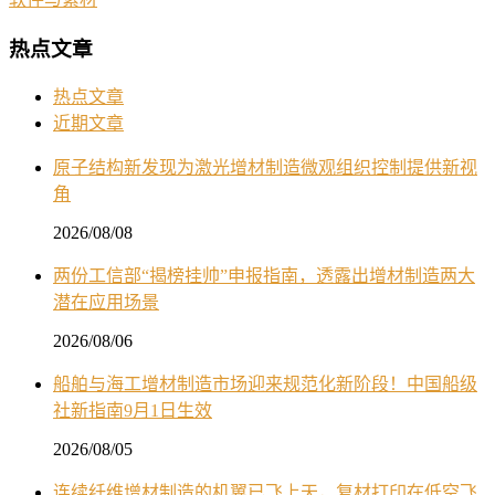
热点文章
热点文章
近期文章
原子结构新发现为激光增材制造微观组织控制提供新视
角
2026/08/08
两份工信部“揭榜挂帅”申报指南，透露出增材制造两大
潜在应用场景
2026/08/06
船舶与海工增材制造市场迎来规范化新阶段！中国船级
社新指南9月1日生效
2026/08/05
连续纤维增材制造的机翼已飞上天，复材打印在低空飞