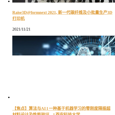
Raise3D@formnext 2021, 新一代碳纤维及小批量生产3D
打印机
2021/11/21
【焦点】算法与AI l 一种基于机器学习的零刚度隔振超
材料设计及性能验证…l 西安科技大学…