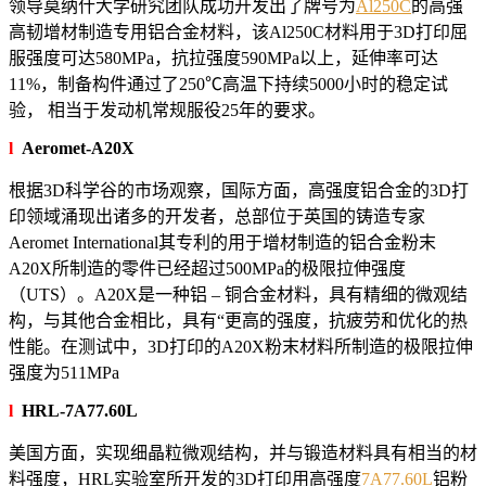
领导莫纳什大学研究团队成功开发出了牌号为
Al250C
的高强
高韧增材制造专用铝合金材料，该Al250C材料用于3D打印屈
服强度可达580MPa，抗拉强度590MPa以上，延伸率可达
11%，制备构件通过了250℃高温下持续5000小时的稳定试
验， 相当于发动机常规服役25年的要求。
l
Aeromet-A20X
根据3D科学谷的市场观察，国际方面，高强度铝合金的3D打
印领域涌现出诸多的开发者，总部位于英国的铸造专家
Aeromet International其专利的用于增材制造的铝合金粉末
A20X所制造的零件已经超过500MPa的极限拉伸强度
（UTS）。A20X是一种铝 – 铜合金材料，具有精细的微观结
构，与其他合金相比，具有“更高的强度，抗疲劳和优化的热
性能。在测试中，3D打印的A20X粉末材料所制造的极限拉伸
强度为511MPa
l
HRL-7A77.60L
美国方面，实现细晶粒微观结构，并与锻造材料具有相当的材
料强度，HRL实验室所开发的3D打印用高强度
7A77.60L
铝粉