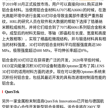
于2019年10月正式投放市场，用户可以直接向HRL购买这种
铝合金材料。当使用铝合金材料Al7075和Al6061的时候，在激
光高能环境中进行金属3D打印会导致金属部件遭受严重热裂
纹，HRL的研究人员在软件和大数据的帮助下选择了锆基纳
米颗粒成核剂，并将它们组合到了7075和6061系列铝合金粉末
中。成型后的材料无裂纹、等轴（即晶粒在长度、宽度和高度
上大致相等），实现了细晶粒微观结构，并与锻造材料具有相
当的材料强度，3D打印的铝合金材料平均屈服强度高达580
MPa，极限强度超过600 MPa，平均伸长率超过8％。
铝合金的3D打印正在获得更广泛的开发，2020年早些时候，
DED定向能量沉积3D打印设备制造商Optomec宣布了其LENS
3D打印的适用材料方面的进步。现在可以使用Optomec系统来
沉积任何铝合金，包括其最近开发的具有改进增材制造性能的
铝合金。
l
QuesTek
另外一家金属粉末制造商QuesTek Innovations已开始与德国航
空航天中心合作开发新型铝合金原料。该合金将在200°C至