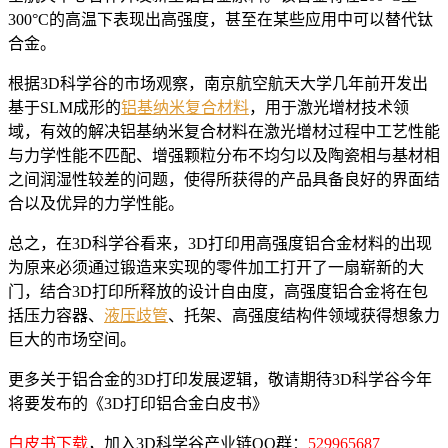
300°C的高温下表现出高强度，甚至在某些应用中可以替代钛
合金。
根据3D科学谷的市场观察，南京航空航天大学几年前开发出
基于SLM成形的
铝基纳米复合材料
，用于激光增材技术领
域，有效的解决铝基纳米复合材料在激光增材过程中工艺性能
与力学性能不匹配、增强颗粒分布不均匀以及陶瓷相与基材相
之间润湿性较差的问题，使得所获得的产品具备良好的界面结
合以及优异的力学性能。
总之，在3D科学谷看来，3D打印用高强度铝合金材料的出现
为原来必须通过锻造来实现的零件加工打开了一扇崭新的大
门，结合3D打印所释放的设计自由度，高强度铝合金将在包
括压力容器、
液压歧管
、托架、高强度结构件领域获得想象力
巨大的市场空间。
更多关于铝合金的3D打印发展逻辑，敬请期待3D科学谷今年
将要发布的《3D打印铝合金白皮书》
白皮书下载
，加入3D科学谷产业链QQ群：
529965687