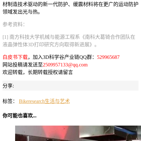
材制造技术驱动的新一代防护、缓震材料将在更广的运动防护
领域发出光与热。
参考资料：
[1] 南方科技大学机械与能源工程系《南科大葛锜合作团队在
液晶弹性体3D打印研究方向取得新进展》。
白皮书下载
，加入3D科学谷产业链QQ群：
529965687
网站投稿请发送至
2509957133@qq.com
欢迎转载，长期转载授权请留言
分享:
标签：
Bike
research
生活与艺术
你可能也喜欢...