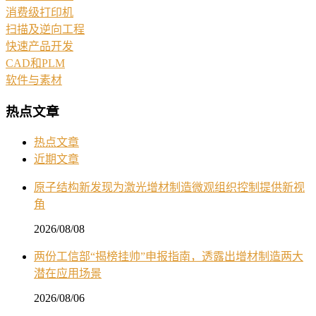
消费级打印机
扫描及逆向工程
快速产品开发
CAD和PLM
软件与素材
热点文章
热点文章
近期文章
原子结构新发现为激光增材制造微观组织控制提供新视
角
2026/08/08
两份工信部“揭榜挂帅”申报指南，透露出增材制造两大
潜在应用场景
2026/08/06