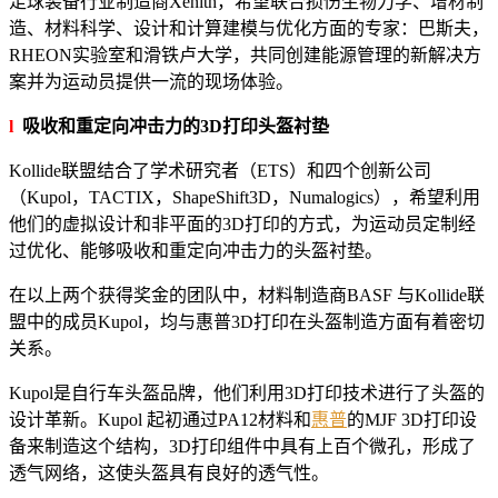
足球装备行业制造商Xenith，希望联合损伤生物力学、增材制
造、材料科学、设计和计算建模与优化方面的专家：巴斯夫，
RHEON实验室和滑铁卢大学，共同创建能源管理的新解决方
案并为运动员提供一流的现场体验。
l
吸收和重定向冲击力的3D打印头盔衬垫
Kollide联盟结合了学术研究者（ETS）和四个创新公司
（Kupol，TACTIX，ShapeShift3D，Numalogics），希望利用
他们的虚拟设计和非平面的3D打印的方式，为运动员定制经
过优化、能够吸收和重定向冲击力的头盔衬垫。
在以上两个获得奖金的团队中，材料制造商BASF 与Kollide联
盟中的成员Kupol，均与惠普3D打印在头盔制造方面有着密切
关系。
Kupol是自行车头盔品牌，他们利用3D打印技术进行了头盔的
设计革新。Kupol 起初通过PA12材料和
惠普
的MJF 3D打印设
备来制造这个结构，3D打印组件中具有上百个微孔，形成了
透气网络，这使头盔具有良好的透气性。