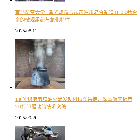
南昌航空大学 l 激光熔覆与超声冲击复合制造TF550钛合
金的微观组织与氧化特性
2025/08/11
130吨级液氧煤油火箭发动机试车告捷，深蓝航天揭示
3D打印驱动的技术突破
2025/09/20