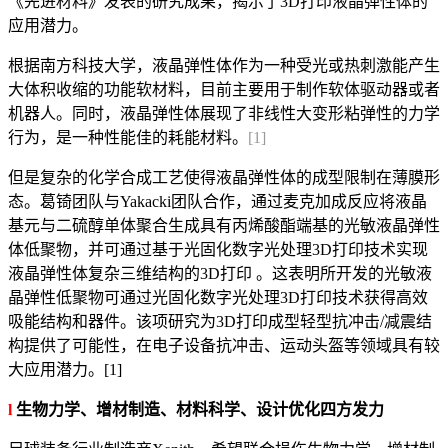
《先进材料》发表的研究成果，揭示了3D打印液晶弹性体的
应用潜力。
根据南方科技大学，液晶弹性体作为一种受光或热刺激能产生
大体积收缩的功能软材料，目前主要用于制作软体驱动器或者
机器人。同时，液晶弹性体展现了非线性大变形粘弹性的力学
行为，是一种性能佳的耗能材料。
[1]
但是复杂的化学合成工艺使得液晶弹性体的成型限制在薄膜形
态。葛锜团队与Yakacki团队合作，通过麦克加成反应将液晶
基元与二硫醇单体聚合生成具有丙烯酸酯端基的光敏液晶弹性
体低聚物，并可通过基于光固化数字光处理3D打印技术实现
液晶弹性体复杂三维结构的3D打印 。这表明所开发的光敏液
晶弹性低聚物可通过光固化数字光处理3D打印技术获得高效
吸能结构和器件。该项研究为3D打印成型轻型抗冲击/减震结
构提供了可能性，在电子设备抗冲击、运动头盔等领域具有较
大应用潜力。[1]
l
生物力学、增材制造、材料科学、设计优化四方发力