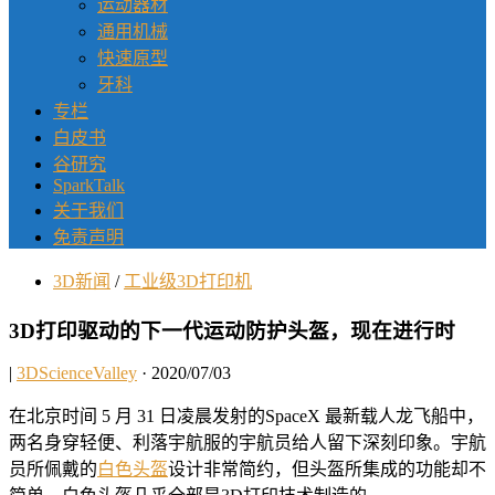
运动器材
通用机械
快速原型
牙科
专栏
白皮书
谷研究
SparkTalk
关于我们
免责声明
3D新闻
/
工业级3D打印机
3D打印驱动的下一代运动防护头盔，现在进行时
|
3DScienceValley
· 2020/07/03
在北京时间 5 月 31 日凌晨发射的SpaceX 最新载人龙飞船中，
两名身穿轻便、利落宇航服的宇航员给人留下深刻印象。宇航
员所佩戴的
白色头盔
设计非常简约，但头盔所集成的功能却不