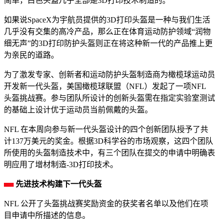
简单，白色头盔几乎全部是3D打印技术制造的。
如果说SpaceX为宇航员提供的3D打印头盔是一种与我们生活
几乎没有交集的高冷产品，那么正在体育运动防护领域“润物
细无声”的3D打印防护头盔则正在将这种新一代的产品推上更
为亲民的道路。
为了激发专家、创新者和运动防护头盔制造商为橄榄球运动员
开发新一代头盔，美国橄榄球联盟（NFL）发起了一项NFL
头盔挑战赛。参与团队所设计的创新头盔需在指定实验室测试
的基础上设计优于运动员当前佩戴的头盔。
NFL 在本周向参与新一代头盔设计的四个创新团队授予了共
计137万美元的奖金。根据3D科学谷的市场观察，这四个团队
所使用的头盔制造技术中，有三个团队在提交的申请中明确表
明应用了增材制造-3D打印技术。
先进技术构建下一代头盔
NFL 公开了头盔挑战赛奖励资金的获奖者名单以及他们在项
目申请中所描述的信息。