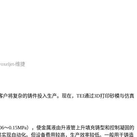
voxeljet-维捷
客户将复杂的铸件投入生产。现在，TEI通过3D打印砂模与仿真
～0.15MPa），使金属液由升液管上升填充铸型和控制凝固的
易实现自动化。但设备费用较高，生产效率较低。一般用于铸造