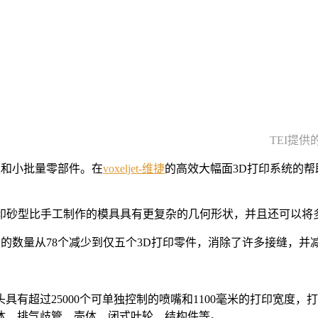
TEI提
型和小批量零部件。在
voxeljet-维捷
的高效大幅面3D打印系统的帮
3D打印砂型比手工制作的模具具有更复杂的几何形状，并且还可以
芯的数量从78个减少到仅五个3D打印零件，消除了许多接缝，并
00，打印头具有超过25000个可单独控制的喷嘴和1100毫米的打
体、排气歧管、壳体、闭式叶轮、结构件等。