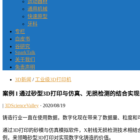
运动器材
通用机械
快速原型
牙科
专栏
白皮书
谷研究
SparkTalk
关于我们
免责声明
3D新闻
/
工业级3D打印机
案例 l 通过砂型3D打印与仿真、无损检测的结合实
|
3DScienceValley
· 2020/08/19
铸造行业一直在使用数据，数字化现在带来了数据量、粒度和可
通过3D打印的砂模与仿真模拟软件，X射线无损检测技术相结
例，来领略砂型3D打印对实现数字化铸造的价值。