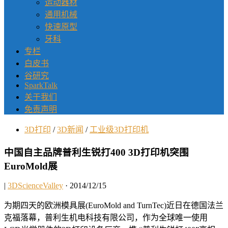
运动器材
通用机械
快速原型
牙科
专栏
白皮书
谷研究
SparkTalk
关于我们
免责声明
3D打印
/
3D新闻
/
工业级3D打印机
中国自主品牌普利生锐打400 3D打印机突围
EuroMold展
|
3DScienceValley
· 2014/12/15
为期四天的欧洲模具展(EuroMold and TurnTec)近日在德国法兰
克福落幕，普利生机电科技有限公司，作为全球唯一使用