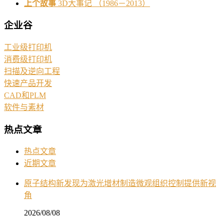
上个故事
3D大事记 （1986－2013）
企业谷
工业级打印机
消费级打印机
扫描及逆向工程
快速产品开发
CAD和PLM
软件与素材
热点文章
热点文章
近期文章
原子结构新发现为激光增材制造微观组织控制提供新视
角
2026/08/08