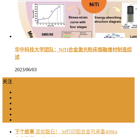
华中科技大学团队：NiTi合金激光粉床熔融增材制造综
述
2023/06/03
关注
下个故事
坚如磐石！ 3d打印铝合金可承重408kg