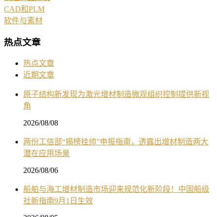
CAD和PLM
软件与素材
热点文章
热点文章
近期文章
原子结构新发现为激光增材制造微观组织控制提供新视
角
2026/08/08
两份工信部“揭榜挂帅”申报指南，透露出增材制造两大
潜在应用场景
2026/08/06
船舶与海工增材制造市场迎来规范化新阶段！中国船级
社新指南9月1日生效