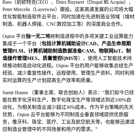
Bass（前欧特克CEO）、Dries Buytaert（Drupal 和 Acquia）、
Peter Mercelis（Layerwise）跟投。这家高速发展的公司将大幅
优化智能制造软件云平台，同时加速在先进制造业领域（增材
制造、机器人焊接、CNC数控加工等）的深度商业合作。
Oqton 平台
独一无二地
将制造进程中的多项关键工业运算能力
集成于一个平台（
包括计算机辅助设计CAD、产品生命周期
管理PLM、计算机辅助制造数据准备CAM、物联网IoT、制
造操作管理MES、质量管控QMS
等），使用人工智能技术持
续推动制造自动化进程。Oqton 平台的用户能够收集总结生产
经验、减少重复性操作，远程使用、管理生产资料，同时利用
实时运算的生产计划提高生产效率和质量。
Samir Hanna （董事主席、联合创始人）表示：“我们如今已经
能在数字化牙科生产、数字化珠宝生产等领域达到近100%自
动化，为相关制造业减少超过30%成本。作为平台策略的先天
优势，Oqton 云平台能够为不同制造业垂直领域提供优质服
务，像牙科、珠宝、医疗、工业及航空航天等，也能够迅速适
应制造业管理中的不同场景和用户的需求。”