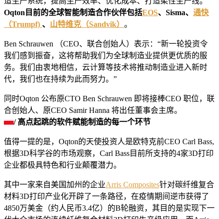
造生产系统，提高生产效率、优化成本、打造柔性生产线。
Oqton目前的全球智能制造合作伙伴包括
EOS
、Sisma、
通快
（Trumpf)
、
山特维克（Sandvik）
。
Ben Schrauwen （CEO、联合创始人）表示：“新一轮投资令
我们感到振奋，这将帮助我们为全球制造业提供更优质的服
务。我们由衷地相信，云计算等技术将推动制造业进入新时
代，我们也在持续为此而努力。”
同时Oqton 公布原CTO Ben Schrauwen 即将接棒CEO 职位，联
合创始人、原CEO Samir Hanna 将出任董事会主席。
/ 高点起跳的软件赋能制造的每一个环节
值得一提的是，Oqton的天使投资人是欧特克前CEO Carl Bass,
根据3D科学谷的市场观察，Carl Bass目前所支持的4家3D打印
企业都极具特色和行业颠覆潜力。
其中一家来自美国加州的企业
Arris Composites
针对碳纤维复合
材料3D打印产业化开辟了一条路径，在疫情期间逆市获得了
4850万美金（约人民币3.4亿）的B轮融资，其目的是实现下一