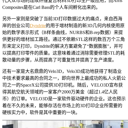
代大众市场的连续纤维复合材料3D打印生产级应用，而Arris
Composites是在Carl Bass的个人车间孵化出来的。
另外一家则是突破了当前3D打印数据过大的痛点，来自西海
岸的创业公司
Dyndrite
的用于增材制造的新3D几何内核使用原
始的数学表示形式（B样条曲线，NURBS和B-rep数据）来提
供更好的增材加工路径。通过不依赖STL这样的数百万个三角
形来定义打印，Dyndrite的解决方案避免了“数据膨胀”，并可
以提高打印零件的质量。这意味着通过消除需要修理STL的耗
散动量的步骤，从而提高了可重复性并提高了生产速度。
还有一家是大名鼎鼎的Velo3D，Velo3D成功地获得了制造业
中技术要求最高的合同之一，即向世界上最成功的私人火箭公
司之一的SpaceX公司提供3D打印机。随后，VELO3D宣布获
得其航空航天领域的一家客户2000万美金（超过1.4亿人民
币）的订单。VELO3D是一家软件驱动硬件的企业。这也预示
着在不久的未来，能够存活在市场上的3D打印企业所需要的
硬核实力中，软件是其中重要的一块。