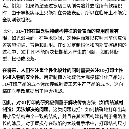
点。例如，如果希望通过宽切口切削骨骼并去除所有软组织
时，由于导板实际上只能扣在骨骼表面，所以在临床上不能完
全切削软组织。
此外，
3D打印在缺乏独特结构特征的骨表面的应用前景有
限
，如光滑曲面。在手术期间，这种曲面难以按照术前仿真位
置实施切除、置换和贴附。在研发定制假体和内部支撑结构的
过程中，3D打印不能解决长期植入产生的问题，如假体断
裂、松动或脱落。
在将来，人们在注重个性化设计的同时需要关注3D打印个性
化植入物的安全性
。用定制植入物取代大规模标准化产品时，
3D打印产品的成本远超传统制造工艺生产产品的成本，这向
临床医学改革提出了巨大挑战。
因此，
对3D打印的研究应侧重于解决传统方法（如传统减材
制造）无法解决的问题
。这类问题包括：如何精确地打印出与
骨小梁结构完全一致的结构，并且在其表面构建有利于骨骼生
长的涂层。对于置换存在缺陷的大段骨手术中，打印结构尺寸