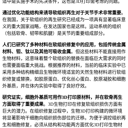
适中是实施手术的先决条件，这也是3D打印需考虑的问题。
通过优化功能结构来诱导软组织再生对于关节手术非常重要
。
在我国，关于软组织的再生研究已经成为一项具有显著临床意
义的重大国家战略，在发达国家也是这样。运动系统的组织
（包括软骨、韧带和肌腱）是关节的重要组成部分。
人们已研究了多种材料在软组织修复中的应用，包括传统金属
材料、钽、钛以及其他可吸收金属
。但这些材料不能直接用作
生物材料，这意味着整个软组织的替换在面临巨大需求的同时
也需要面临重大挑战。根据推荐的材料，当前的临床实验中已
采用多种结构精细且生物微环境适宜的天然生物材料进行软组
织修复或替换，如胶原蛋白、优化丝心蛋白、胶原凝胶和细胞
外基质，并在体内实验中取得了良好疗效。
研究证实，细胞外基质可用作3D打印原材料，并在软骨再生
方面取得了重要成果
。3D生物打印在修复软组织损伤方面有
巨大的潜力。在组织修复过程中，生物3D打印构建的微环境
将显著影响干细胞向组织损伤部位的迁移。为便于调控组织再
生和细胞修复，必须从结构和功能两方面优化3D打印生物材