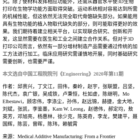
究。除了使材料发挥相应功能外，还需从器官水平使3D生物
打印在生物学功能方面取得突破。运动系统相对容易达到所需
的机械性能，但这依然无法完全取代骨骼缺失部分。如果能用
具有生物功能的植入物取代缺失的部分，则可能取得更好的效
果。我们期待着建立相关平台，以实现联合研究、创新和开
发，这显然需要在医生和工业之间建立合作关系。但对于3D
打印公司而言，依然有一部分增材制造产品需要通过传统的加
工方法进行加工。临床应用研究需谨慎地开展，同时基础研究
需要创新，也需要严谨。
本文选自中国工程院院刊《Engineering》2020年第11期
作者：邱贵兴，丁文江，田伟，秦岭，赵宇，张联盟，吕坚，
陈代杰，袁广银，吴成铁，卢秉恒，杜如虚，陈继明，Mo
Elbestawi，顾忠伟，李涤尘，孙伟，赵远锦，赫捷，金大地，
刘斌，张凯，李鉴墨，Kam W. Leong，赵德伟，郝定均，敖
英芳，邓旭亮，杨惠林，徐少克，陈英奇，李龙，樊建平，聂
国辉，陈芸，曾晖，陈玮，赖毓霄
来源：Medical Additive Manufacturing: From a Frontier