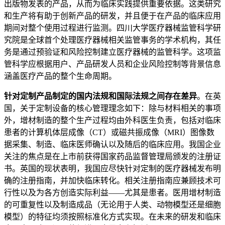
出版物发表的产品，从而为临床实践提供重要依据。这类研究
和生产将有助于创新产品的研发，并且便于在产品的临床应用
期间对整个使用过程进行监测。四川大学医疗器械监管科学研
究院是全球首个处理医疗器械相关监管事务的学术机构，其任
务是通过预验证和风险控制建立医疗器械的监管科学。这项监
管科学应根据用户、产品研发人员和企业风险控制等背景信息
涵盖医疗产品的整个生命周期。
针对定制产品制定的国内法规和国际法规之间存在差异
。在英
国，关于定制设备的核心管理理念如下：除与材料相关的事项
外，增材制造的整个生产过程均由外科医生负责，包括对临床
患者的计算机体层成像（CT）或磁共振成像（MRI）图像数
据采集、制造、临床医师确认以及随后的临床应用。我国企业
关注的焦点是在上市前获得国家药品监督管理局颁发的注册证
书。英国的现状表明，我国应尽快针对定制的医疗器械发布明
确的注册指南，并加快临床转化。相关注册指南应兼顾技术可
行性以及为各方创造实际利益——尤其是患者。医用增材制造
的可重复性以及制造成品（无论用于人类、动物模型还是细胞
模型）的特征均须按照标准化方式实现。在未来的研发和临床