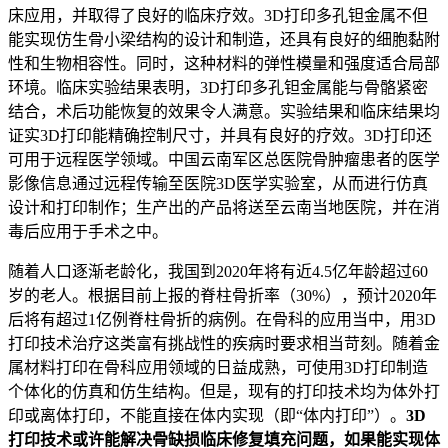
床应用，并取得了良好的临床疗效。3D打印多孔钽金属不但
能实现仿生骨小梁结构的设计和制造，还具有良好的细胞黏附
性和生物相容性。同时，这种材料的弹性模量和强度适合局部
环境。临床实验结果表明，3D打印多孔钽金属能与骨骼紧密
结合，术后功能恢复的效果令人满意。实验结果和临床结果均
证实3D打印能精确控制尺寸，并具有良好的疗效。3D打印还
可用于远程医学领域。中国云南军区总医院骨肿瘤患者的医学
影像信息通过远程传输至医院3D医学实验室，从而进行仿真
设计和打印制作；生产出的产品将送至云南当地医院，并在消
毒后应用于手术之中。
随着人口逐渐老龄化，我国到2020年将有近4.5亿年龄超过60
岁的老人。根据目前上报的脊柱骨折率（30%），预计2020年
后将有超过1亿例脊柱骨折的病例。在骨科的应用当中，用3D
打印技术治疗这类富有挑战性的疾病时要求相当苛刻。随着金
属材料打印在骨科应用领域的日益成熟，可使用3D打印制造
个体化的仿真和仿生结构。但是，现有的打印技术均为体外打
印或离体打印，不能直接在体内实现（即“体内打印”）。
3D
打印技术或许能解决骨缺损临床修复填充问题，如果能实现体