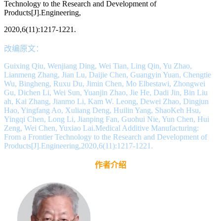
Technology to the Research and Development of
Products[J].Engineering,
2020,6(11):1217-1221.
改编原文：
Guixing Qiu, Wenjiang Ding, Wei Tian, Ling Qin, Yu Zhao,
Lianmeng Zhang, Jian Lu, Daijie Chen, Guangyin Yuan, Chengtie
Wu, Bingheng, Ruxu Du, Jimin Chen, Mo Elbestawi, Zhongwei
Gu, Dichen Li, Wei Sun, Yuanjin Zhao, Jie He, Dadi Jin, Bin Liu
ah, Kai Zhang, Jianmo Li, Kam W. Leong, Dewei Zhao, Dingjun
Hao, Yingfang Ao, Xuliang Deng, Huilin Yang, ShaoKeh Hsu,
Yingqi Chen, Long Li, Jianping Fan, Guohui Nie, Yun Chen, Hui
Zeng, Wei Chen, Yuxiao Lai.Medical Additive Manufacturing:
From a Frontier Technology to the Research and Development of
Products[J].Engineering,2020,6(11):1217-1221.
作者介绍