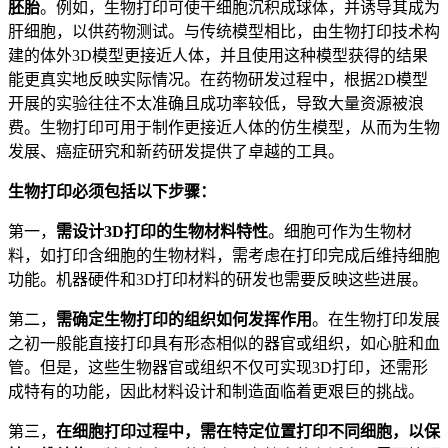
胚胎
。例如，生物打印可使干细胞沉积成球体，并诱导其成为
肝细胞，以供药物测试。与传统模型相比，由生物打印技术构
建的体外3D模型更接近人体，并且使用这种模型获得的结果
能更真实地反映实际情况。在药物研发过程中，根据2D模型
开展的实验往往不太准确且成功率较低，导致大量资源被浪
费。生物打印可用于制作更接近人体的仿生模型，从而为生物
发展、癌症研究和新药研发提供了卓越的工具。
生物打印必须包括以下步骤：
第一，
需设计3D打印的生物材料特性
。细胞可作为生物材
料，如打印含细胞的生物材料，需考虑在打印完成后维持细胞
功能。机器硬件和3D打印材料的研发也需要反映这些进展。
第二，
需确定生物打印的组织如何发挥作用
。在生物打印发展
之初一般能直接打印具有形态相似的器官或组织，如心脏和血
管。但是，这些生物器官或组织不仅可实现3D打印，还需形
成特有的功能，因此材料设计和制造面临着更艰巨的挑战。
第三，
在细胞打印过程中，需在特定位置打印不同细胞，以保