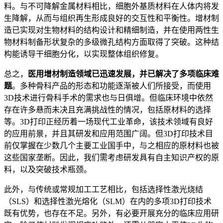
料。与不可降解金属材料相比，细胞外基质材料在人体内将发
生降解，从而与组织再生形成良好的交互性和平衡性。增材制
造已实现对生物材料的结构设计和精细制造，并在使用两性生
物材料制备形状复杂的多级微孔结构方面取得了突破。这种结
构能诱导干细胞分化，以实现整体组织修复。
总之，
医用增材制造领域已迅速发展，并已解决了多项临床难
题
。多种骨科产品的形态和功能逐渐被人们所接受，而使用
3D技术进行骨科手术的需求也与日俱增。但临床环境中依然
存在许多悬而未决且充满挑战性的情况，包括原材料的选择
等。3D打印正经历着一场现代工业革命，该技术领域有良好
的应用前景，并且其研发和应用范围广阔。但3D打印技术目
前仅掌握在少数几个主要工业国手中，与之相应的原材料也被
这些国家垄断。因此，我们需考虑研发具有自主知识产权的原
料，以及突破技术瓶颈。
此外，与传统或常规加工工艺相比，包括选择性激光烧结
（SLS）和选择性激光熔化（SLM）在内的多项3D打印技术
既有优势，也存在不足。另外，有必要开展充分的临床应用研