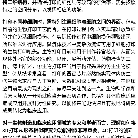
持三维结构
，并确保打印的细胞具有较高的存活率，需要按照
特定的空间分布，以发挥相应的功能。
打印不同种细胞时，需特别注意细胞与细胞之间的界面
。但就
目前的生物打印工艺而言，在打印过程中难以实现精准放置细
胞并避免活细胞损伤。在实际操作过程中细胞损伤频繁出现，
所以难以进行应用。微流体技术中复杂微流道可用于细胞打印
的生物打印喷头。生物打印目前可用于制作器官芯片，从而实
现体外器官的部分功能，以便开展新药评估、药物检查等工
作。综上所述，①生物打印应当用于构建先进的仿生生物模
型；②从技术角度看，打印的器官芯片必然能实现体内仿生；
③生物需求应与人工智能、大数据和深度学习相结合，在临床
应用前景成为现实之前，需尽早关注到这一点。生物科学家和
临床医师从一开始就应当开展密切合作，包括对具体临床适应
症或应用开展针对性研究，以便将来能更快速且有效地将研究
成果转化为临床应用。
对于生物制造和临床应用领域的专家和学者而言，理解如何将
3D打印从形态相似转变为功能相似非常重要
。4D打印的创新
理念是指随着温度和电磁场等参数的变化，3D打印的材料形