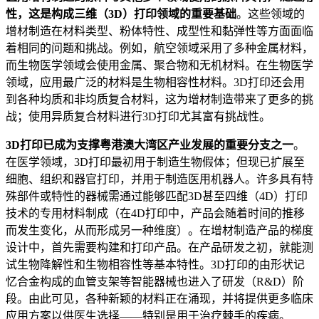
性，这是构成三维（3D）打印领域的重要基础
。这些领域的
增材制造在材料类型、粉体特性、成型性和黏弹性等方面面临
着相同的问题和挑战。例如，航空领域采用了多种金属材料，
而生物医学领域会使用金属、聚合物和无机材料。在生物医学
领域，应用最广泛的材料是生物相容性材料。3D打印还会用
到各种均质和非均质复合材料，这为增材制造带来了更多的挑
战；使用异质复合材料进行3D打印尤其富有挑战性。
3D打印已成为支撑粤港澳大湾区产业发展的重要分支之一
。
在医学领域，3D打印最初用于制造生物假体；但现已扩展至
细胞、组织和器官打印，并用于制造医用机器人。许多具有特
殊部件或特性的器械需通过能够匹配3D甚至四维（4D）打印
技术的专用材料制成（在4D打印中，产品会随着时间的推移
而发生变化，从而形成另一种维度）。在增材制造产品的梯度
设计中，首先需要构建和打印产品。在产品研发之初，就能测
试生物降解性和生物相容性等基本特性。3D打印的由形状记
忆合金构成的血管支架等智能器械也进入了研发（R&D）阶
段。由此可见，各种新颖的材料正在涌现，并将提供更多临床
应用方案以供医生选择——特别是用于治疗棘手的疾病。