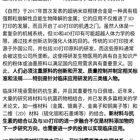
《自然》于2017年首次发表的超纳米双相镁合金是一种具有极
强颗粒崩解性且能生物降解的金属；它的应用不仅推进了3D
打印的发展，而且开启了4D打印的机遇之门。虽然人体是一
套复杂的机械系统，但3D和4D打印有可能超越人体力学的极
限，通过技术创新达到强化人体的目的。传统的3D打印技术
源于外国公司，并包括3D打印原料的研发，而这些原料通常
会被这些公司所垄断。这使得研发生物医用的具有自主知识产
权的粉体或油墨原料以满足国内应用需求具有重要意义。因
此，
人们必须注重原料的创新和开发、质量控制并制定相关标
准和法规——特别是针对临床应用研发的三类植入物。
临床环境亟需耐药抗生素，并且其重要性与日俱增。近年来，
大量的研究将材料与抗菌药物相结合，并已发表多篇相关的学
术论文，如一维材料（金属、银离子、金离子和铜离子等）和
二维（2D）材料（硫化钼和石墨烯等）的结合。
新材料与抗
生素的结合以及与3D打印的进一步融合不仅是材料添加物的
下一步研究方向，也需要进一步的投资以实现临床应用。