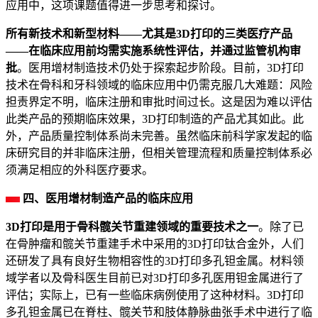
应用中，这项课题值得进一步思考和探讨。
所有新技术和新型材料——尤其是3D打印的三类医疗产品
——在临床应用前均需实施系统性评估，并通过监管机构审
批
。医用增材制造技术仍处于探索起步阶段。目前，3D打印
技术在骨科和牙科领域的临床应用中仍需克服几大难题：风险
担责界定不明，临床注册和审批时间过长。这是因为难以评估
此类产品的预期临床效果，3D打印制造的产品尤其如此。此
外，产品质量控制体系尚未完善。虽然临床前科学家发起的临
床研究目的并非临床注册，但相关管理流程和质量控制体系必
须满足相应的外科医疗要求。
四、医用增材制造产品的临床应用
3D打印是用于骨科髋关节重建领域的重要技术之一
。除了已
在骨肿瘤和髋关节重建手术中采用的3D打印钛合金外，人们
还研发了具有良好生物相容性的3D打印多孔钽金属。材料领
域学者以及骨科医生目前已对3D打印多孔医用钽金属进行了
评估；实际上，已有一些临床病例使用了这种材料。3D打印
多孔钽金属已在脊柱、髋关节和肢体静脉曲张手术中进行了临