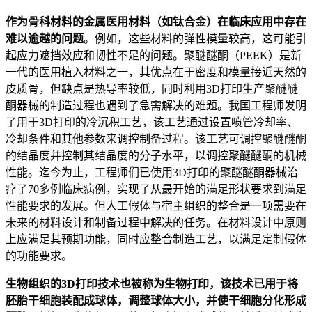
作为骨科材料的金属医用材料（如钛合金）在临床应用中存在
难以逾越的问题
。例如，这些材料的弹性模量较高，这可能引
起应力遮挡效应和韧性不足的问题。聚醚醚酮（PEEK）是新
一代的医用植入材料之一，其优点在于密度和模量接近天然的
皮质骨，但缺点是热导率较低，同时利用3D打印生产聚醚醚
酮器械的制造过程也遇到了急需解决的难题。我国工程师发明
了用于3D打印的冷沉积工艺，该工艺通过设置喷管冷却率、
冷却条件和其他参数来调控制备过程。该工艺可调控聚醚醚酮
的结晶度并控制其结晶度的分子水平，以调控聚醚醚酮的机械
性能。迄今为止，工程师们已使用3D打印的聚醚醚酮器械治
疗了70多例临床病例，实现了从最开始的满足形状要求到满足
性能要求的发展。但人工假体与宿主组织的整合是一项需要在
未来的材料设计和制备过程中解决的任务。在材料设计中原则
上应满足其预期功能，同时应整合制造工艺，以满足定制假体
的功能要求。
生物组织的3D打印技术也被称为生物打印，该技术已用于将
胚胎干细胞装配成球体，调整球体大小，并使干细胞分化形成