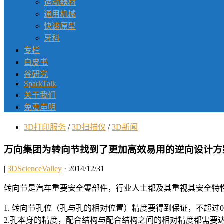
运动器材
通用机械
快速原型
牙科
专栏
白皮书
谷研究
SparkTalk
关于我们
免责声明
3D打印服务
/
3D扫描仪
/
3D新闻
万向集团为转向节找到了更加高效易用的逆向设计方
|
3DScienceValley
· 2014/12/31
转向节是汽车重要安全零部件，行业人士都及其重视其安全特
1. 转向节孔位（孔与孔的相对位置）精度要得到保证，不超过0.
2.孔本身的精度，配合结构与配合结构之间的相对精度都需要