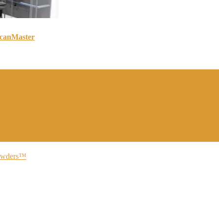
Master
wders™