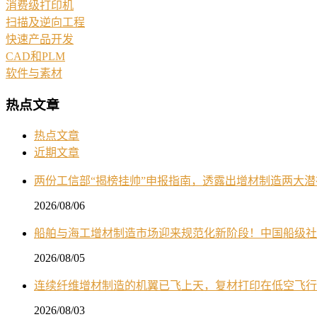
消费级打印机
扫描及逆向工程
快速产品开发
CAD和PLM
软件与素材
热点文章
热点文章
近期文章
两份工信部“揭榜挂帅”申报指南，透露出增材制造两大
2026/08/06
船舶与海工增材制造市场迎来规范化新阶段！中国船级社
2026/08/05
连续纤维增材制造的机翼已飞上天，复材打印在低空飞行
2026/08/03