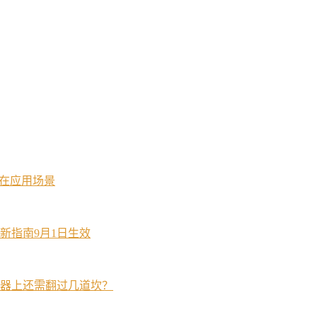
潜在应用场景
新指南9月1日生效
器上还需翻过几道坎？