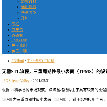
运动器材
通用机械
快速原型
牙科
专栏
白皮书
谷研究
SparkTalk
关于我们
免责声明
3D新闻
/
工业级3D打印机
无需STL流程，三重周期性最小表面（TPMS）的设
|
3DScienceValley
· 2021/05/31
根据3D科学谷的市场观察，点阵晶格结构由于具有较高的比
TPMS 为三重周期性最小表面（TPMS），对于结构应用而