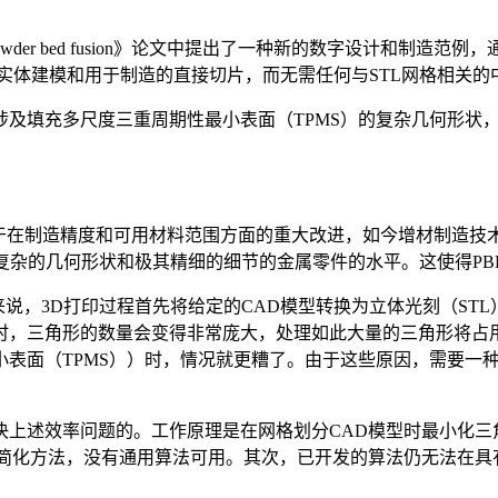
 for high-precision powder bed fusion》论文中提出了
实体建模和用于制造的直接切片，而无需任何与STL网格相关的
及填充多尺度三重周期性最小表面（TPMS）的复杂几何形状，
由于在制造精度和可用材料范围方面的重大改进，如今增材制造技
复杂的几何形状和极其精细的细节的金属零件的水平。这使得PBF-
来说，3D打印过程首先将给定的CAD模型转换为立体光刻（ST
时，三角形的数量会变得非常庞大，处理如此大量的三角形将占
表面（TPMS））时，情况就更糟了。由于这些原因，需要一种新
解决上述效率问题的。工作原理是在网格划分CAD模型时最小化
简化方法，没有通用算法可用。其次，已开发的算法仍无法在具