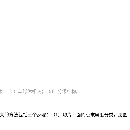
状固体；（c）与球体相交；（d）分级结构。
论文的方法包括三个步骤：（1）切片平面的点隶属度分类，见图