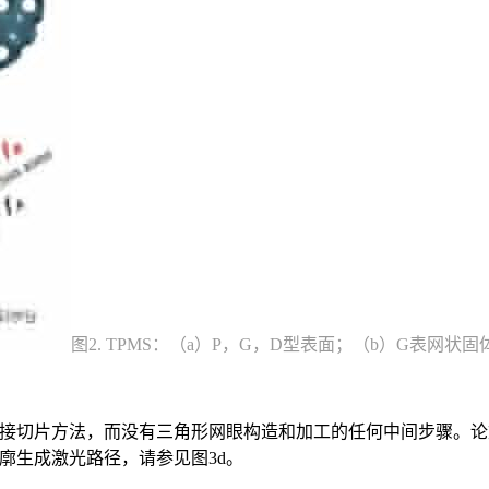
图2. TPMS：（a）P，G，D型表面；（b）G表网
用直接切片方法，而没有三角形网眼构造和加工的任何中间步骤。
轮廓生成激光路径，请参见图3d。