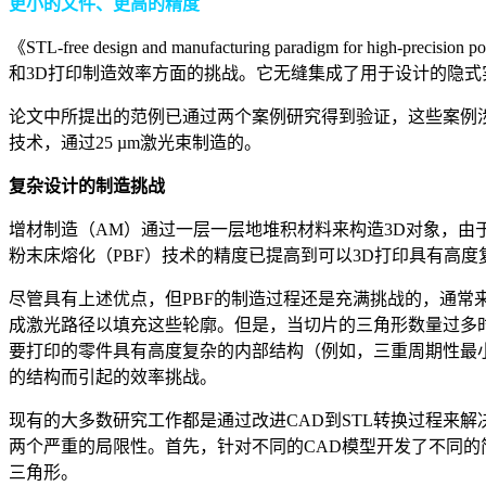
更小的文件、更高的精度
《STL-free design and manufacturing paradigm
和3D打印制造效率方面的挑战。它无缝集成了用于设计的隐式
论文中所提出的范例已通过两个案例研究得到验证，这些案例涉
技术，通过25 µm激光束制造的。
复杂设计的制造挑战
增材制造（AM）通过一层一层地堆积材料来构造3D对象，
粉末床熔化（PBF）技术的精度已提高到可以3D打印具有高度
尽管具有上述优点，但PBF的制造过程还是充满挑战的，通常
成激光路径以填充这些轮廓。但是，当切片的三角形数量过多
要打印的零件具有高度复杂的内部结构（例如，三重周期性最小
的结构而引起的效率挑战。
现有的大多数研究工作都是通过改进CAD到STL转换过程来
两个严重的局限性。首先，针对不同的CAD模型开发了不同的
三角形。