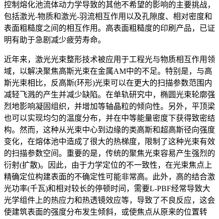
控制熔化池流体动力学导致的其他不希望的影响的主要挑战，
包括激光-物质和激光-羽流相互作用以及孔隙度、相对密度和
表面粗糙度之间的相互作用。高表面粗糙度的印刷产品，已证
明有助于急剧减少疲劳寿命。
近年来，激光光束整形技术被应用于工程光与物质相互作用领
域，以解决聚焦高斯光束在金属AM中的不足。特别是，与高
斯光束相比，反高斯(环形)光束可以在更大的扫描参数范围内
减轻飞溅的产生并减少缺陷。在单轨研究中，椭圆光束轮廓强
烈地影响凝固组织，并增加等轴晶粒的倾向性。另外，平顶梁
也可以实现均匀的温度分布，并在中等能量密度下获得致密结
构。然而，这种从光束中心到边缘的类高斯和超高斯径向强度
变化，在熔体池中造成了很大的热梯度，限制了这种光束有效
的扫描参数空间。重要的是，传统的聚焦光束容易产生强烈的
衍射(扩散)。因此，由于力学定位的不一致性，在光束焦点上
精确定位构建表面的不确定性可能非常高。此外，高的结合激
光功率(千瓦)和相对较长的停顿时间，需要L-PBF经常导致大
光学组件上的热应力和热透镜效应等，导致了不良反应，这会
使建筑表面的强度分布发生倾斜，或使焦点从原来的位置转