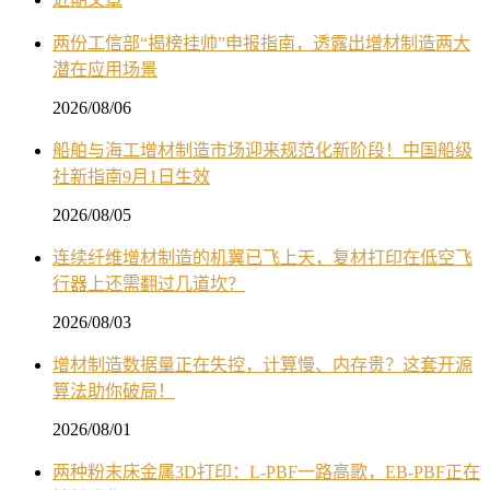
两份工信部“揭榜挂帅”申报指南，透露出增材制造两大
潜在应用场景
2026/08/06
船舶与海工增材制造市场迎来规范化新阶段！中国船级
社新指南9月1日生效
2026/08/05
连续纤维增材制造的机翼已飞上天，复材打印在低空飞
行器上还需翻过几道坎？
2026/08/03
增材制造数据量正在失控，计算慢、内存贵？这套开源
算法助你破局！
2026/08/01
两种粉末床金属3D打印：L-PBF一路高歌，EB-PBF正在