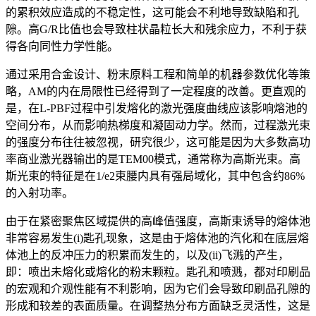
的累积效应造成的不稳定性，这可能会不利地导致缺陷和孔
隙。高G/R比值也会导致柱状晶粒长大和残余应力，不利于获
得各向同性力学性能。
通过采用合金设计、粉末原料工程和简单的机器参数优化等策
略，AM的内在局限性已经得到了一定程度的改善。更直观的
是，在L-PBF过程中引发熔化的激光强度曲线应该影响熔池的
空间分布，从而影响热梯度和凝固动力学。然而，过程激光束
的强度分布往往被忽视，研究很少，这可能是因为大多数高功
率商业激光器输出的是TEM00模式，通常称为高斯光束。高
斯光束的特征是在1/e2束腰内具有强局域化，其中包含约86%
的入射功率。
由于在紧密聚焦区域提供的高峰值强度，高斯束诱导的熔体池
非常容易发生(i)匙孔现象，这是由于熔体池的汽化和在底层熔
体池上的反冲压力的积累而发生的，以及(ii)飞溅的产生，
即：喷出未熔化或熔化的粉末颗粒。匙孔和喷溅，都对印刷品
的宏观和介观性能有不利影响，因为它们会导致印刷品孔隙的
形成和较差的表面质量。在调整热分布方面缺乏灵活性，这是