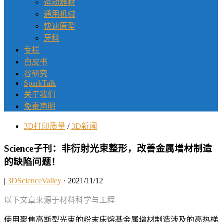
运动器材
通用机械
快速原型
牙科
专栏
白皮书
谷研究
SparkTalk
关于我们
免责声明
3D打印质量
/
3D新闻
Science子刊：非衍射光束整形，改善金属增材制造
的缺陷问题！
|
3DScienceValley
· 2021/11/12
以下文章来源于材料科学与工程
使用聚焦高斯型光束的粉末床熔基金属增材制造涉及的高热梯