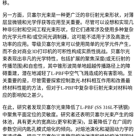
移。
另一方面，贝塞尔光束是一种更广泛的非衍射光束形状，对薄
层显微镜和光学俘获等应用至关重要。尽管可以设想和实现几
种非衍射和空间工程光束形状，但它们通常涉及使用多种复杂
的光学元件和/或空间光调制器，这可能不适用于涉及高激光
功率的应用。零级贝塞尔光束可以使用简单的光学元件产生，
而不会对商业3D打印机的可积性构成实质性挑战。贝塞尔光
束表现出非凡的光学特性，包括扩展的聚焦深度(或无衍射的
传播范围)和自愈性，其中锥形波简单地超越传播路径上的障
碍重建，潜在地减轻了L-PBF中空气飞溅造成的有害影响。至
关重要的是，尽管需要探索控制激光-材料相互作用和改善最
终材料性能的方法，但对于L-PBF中复杂非衍射光束对材料响
应的影响知之甚少。
在此，研究者发现贝塞尔光束降低了L-PBF (SS 316L不锈钢)
中聚焦平面定位的灵敏度。研究者还表明贝塞尔光束产生的熔
体池，具有更大的宽高比(更窄和更深)，显著降低了在广阔的
参数空间内匙孔模式熔化的倾向。对熔池演化和凝固动力学的