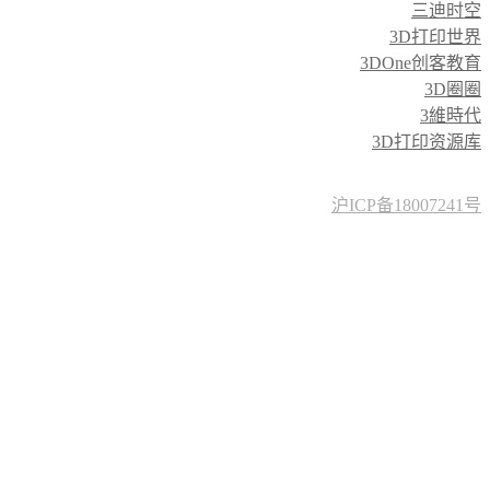
三迪时空
3D打印世界
3DOne创客教育
3D圈圈
3維時代
3D打印资源库
沪ICP备18007241号