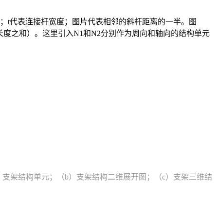
度；t代表连接杆宽度；图片代表相邻的斜杆距离的一半。图
杆长度之和）。这里引入N1和N2分别作为周向和轴向的结构单元
a）支架结构单元；（b）支架结构二维展开图；（c）支架三维结