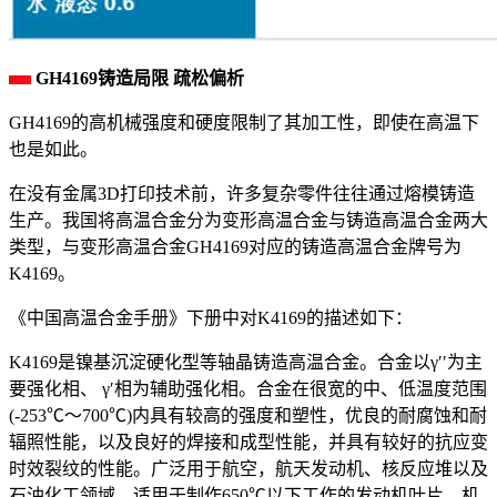
GH4169铸造局限 疏松偏析
GH4169的高机械强度和硬度限制了其加工性，即使在高温下
也是如此。
在没有金属3D打印技术前，许多复杂零件往往通过熔模铸造
生产。我国将高温合金分为变形高温合金与铸造高温合金两大
类型，与变形高温合金GH4169对应的铸造高温合金牌号为
K4169。
《中国高温合金手册》下册中对K4169的描述如下：
K4169是镍基沉淀硬化型等轴晶铸造高温合金。合金以γ′′为主
要强化相、 γ′相为辅助强化相。合金在很宽的中、低温度范围
(-253℃～700℃)内具有较高的强度和塑性，优良的耐腐蚀和耐
辐照性能，以及良好的焊接和成型性能，并具有较好的抗应变
时效裂纹的性能。广泛用于航空，航天发动机、核反应堆以及
石油化工领域，适用于制作650℃以下工作的发动机叶片﹑机