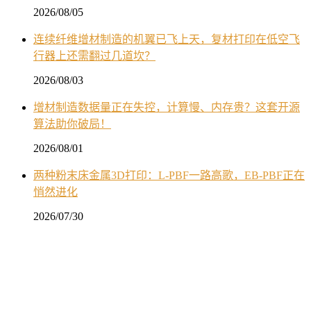
2026/08/05
连续纤维增材制造的机翼已飞上天，复材打印在低空飞
行器上还需翻过几道坎？
2026/08/03
增材制造数据量正在失控，计算慢、内存贵？这套开源
算法助你破局！
2026/08/01
两种粉末床金属3D打印：L-PBF一路高歌，EB-PBF正在
悄然进化
2026/07/30