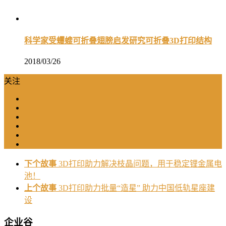
科学家受蠼螋可折叠翅膀启发研究可折叠3D打印结构
2018/03/26
关注
下个故事
3D打印助力解决枝晶问题，用于稳定锂金属电
池！
上个故事
3D打印助力批量“造星” 助力中国低轨星座建
设
企业谷