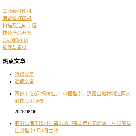
工业级打印机
消费级打印机
扫描及逆向工程
快速产品开发
CAD和PLM
软件与素材
热点文章
热点文章
近期文章
两份工信部“揭榜挂帅”申报指南，透露出增材制造两大
潜在应用场景
2026/08/06
船舶与海工增材制造市场迎来规范化新阶段！中国船级
社新指南9月1日生效