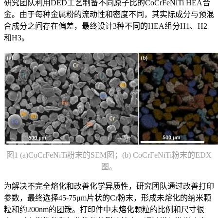
研究团队利用DED工艺制备不同原子比的CoCrFeNiTi HEA合
金。由于每种金属粉的流动性和密度不同，其实际成分与预混
合成分之间存在偏差，最终设计3种不同的HEA组分H1、H2
和H3。
图1 (a)CoCrFeNiTi粉末的SEM图；(b) CoCrFeNiTi粉末的EDX
图。
为解决不完全熔化和改善化学异质性，研究团队通过改善打印
参数，最终选择45-75μm片状的Cr粉末，形成未熔化的纳米颗
粒和约200nm的团簇。打印件中未熔化颗粒的比例和尺寸很