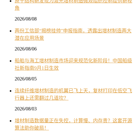
原子结构新发现为激光增材制造微观组织控制提供新视
角
2026/08/08
两份工信部“揭榜挂帅”申报指南，透露出增材制造两大
潜在应用场景
2026/08/06
船舶与海工增材制造市场迎来规范化新阶段！中国船级
社新指南9月1日生效
2026/08/05
连续纤维增材制造的机翼已飞上天，复材打印在低空飞
行器上还需翻过几道坎？
2026/08/03
增材制造数据量正在失控，计算慢、内存贵？这套开源
算法助你破局！