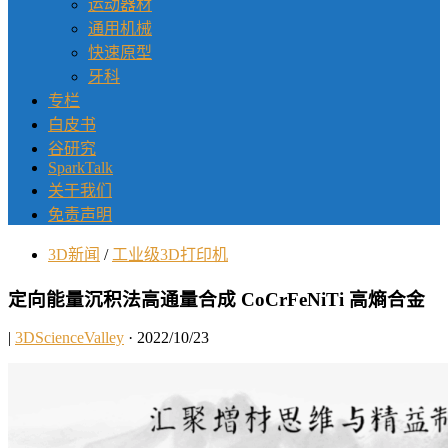
运动器材
通用机械
快速原型
牙科
专栏
白皮书
谷研究
SparkTalk
关于我们
免责声明
3D新闻
/
工业级3D打印机
定向能量沉积法高通量合成 CoCrFeNiTi 高熵合金
|
3DScienceValley
· 2022/10/23