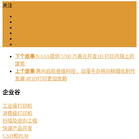
关注
下个故事
NASA提供 5700 万美元开发3D 打印月球上的
建筑
上个故事
惠州启航叁维科技：动漫手办将向精细化制作
发展,对3D打印更加依赖
企业谷
工业级打印机
消费级打印机
扫描及逆向工程
快速产品开发
CAD和PLM