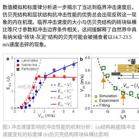
数值模拟和标度律分析进一步揭示了当达到临界冲击速度后，
仿贝壳结构和层状结构抗冲击性能的优势总会出现反转这一现
象的内在机理。临界冲击速度的大小与仿贝壳结构的砖块纵横
比等尺寸参数和冲击边界条件相关，这间接解释了自然界中具
有纳米级“砖块-灰泥”结构的贝壳可能会被捕食者以14.7-23.5
m/s速度击碎的现象。
图3 冲击速度影响抗冲击性能的机制分析：(a)结构耗能随冲击
速度变化的标度律 (b)仿贝壳结构砖块纵横比影响