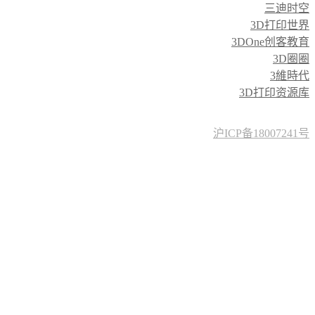
友情链接:
三迪时空
3D打印世界
3DOne创客教育
3D圈圈
3維時代
3D打印资源库
沪ICP备18007241号