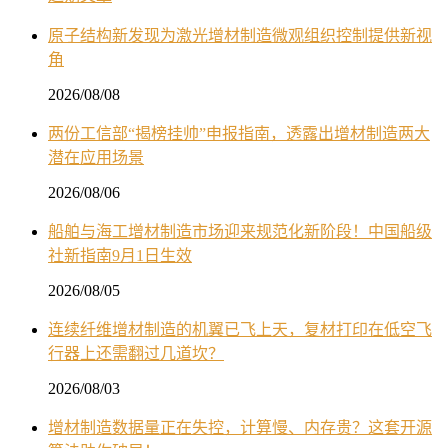
原子结构新发现为激光增材制造微观组织控制提供新视
角
2026/08/08
两份工信部“揭榜挂帅”申报指南，透露出增材制造两大
潜在应用场景
2026/08/06
船舶与海工增材制造市场迎来规范化新阶段！中国船级
社新指南9月1日生效
2026/08/05
连续纤维增材制造的机翼已飞上天，复材打印在低空飞
行器上还需翻过几道坎？
2026/08/03
增材制造数据量正在失控，计算慢、内存贵？这套开源