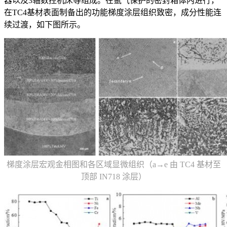
器以及3轴数控机床等组成。在氩气保护的密封箱体内进行，
在TC4基材表面制备出的功能梯度涂层组织致密，成分性能连
续过渡，如下图所示。
梯度涂层宏观金相图和各区域显微组织（a→e 由 TC4 基材至
顶部 IN718 涂层）