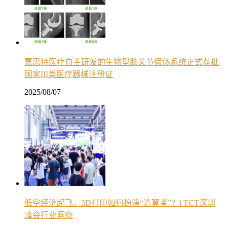
嘉思特医疗自主研发的生物型膝关节假体系统正式获批
国家III类医疗器械注册证
2025/08/07
低空经济起飞，3D打印如何扮演“造翼者”？l TCT深圳
峰会行业洞察