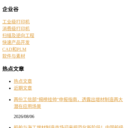
企业谷
工业级打印机
消费级打印机
扫描及逆向工程
快速产品开发
CAD和PLM
软件与素材
热点文章
热点文章
近期文章
两份工信部“揭榜挂帅”申报指南，透露出增材制造两大
潜在应用场景
2026/08/06
船舶与海工增材制造市场迎来规范化新阶段！中国船级