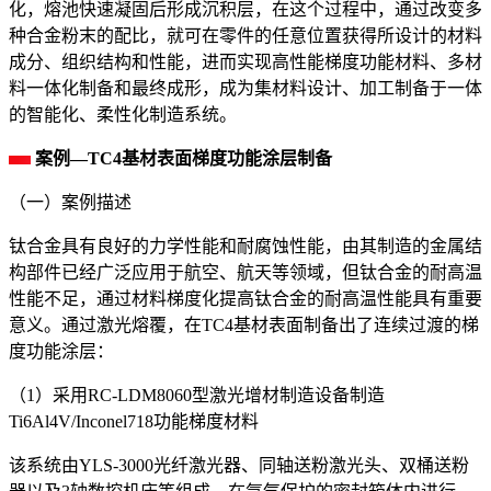
化，熔池快速凝固后形成沉积层，在这个过程中，通过改变多
种合金粉末的配比，就可在零件的任意位置获得所设计的材料
成分、组织结构和性能，进而实现高性能梯度功能材料、多材
料一体化制备和最终成形，成为集材料设计、加工制备于一体
的智能化、柔性化制造系统。
案例—TC4基材表面梯度功能涂层制备
（一）案例描述
钛合金具有良好的力学性能和耐腐蚀性能，由其制造的金属结
构部件已经广泛应用于航空、航天等领域，但钛合金的耐高温
性能不足，通过材料梯度化提高钛合金的耐高温性能具有重要
意义。通过激光熔覆，在TC4基材表面制备出了连续过渡的梯
度功能涂层：
（1）采用RC-LDM8060型激光增材制造设备制造
Ti6Al4V/Inconel718功能梯度材料
该系统由YLS-3000光纤激光器、同轴送粉激光头、双桶送粉