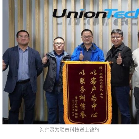
海帅灵为联泰科技送上锦旗