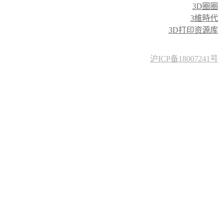
3D圈圈
3維時代
3D打印资源库
沪ICP备18007241号