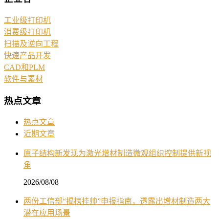
工业级打印机
消费级打印机
扫描及逆向工程
快速产品开发
CAD和PLM
软件与素材
热点文章
热点文章
近期文章
原子结构新发现为激光增材制造微观组织控制提供新视
角
2026/08/08
两份工信部“揭榜挂帅”申报指南，透露出增材制造两大
潜在应用场景