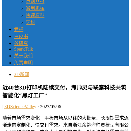
运动器材
通用机械
快速原型
牙科
专栏
白皮书
谷研究
SparkTalk
关于我们
免责声明
3D新闻
近40台3D打印机陆续交付，海帅灵与联泰科技共筑
智能化“黑灯工厂”
|
3DScienceValley
· 2023/05/06
随着市场需求变化，手板市场从以往的大批量、长周期需求逐
渐走向定制化、快交付需求。来自浙江余姚海帅灵模型有限公