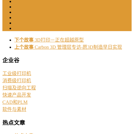
下个故事
3D打印－正在超越原型
上个故事
Carbon 3D 管理层专访-愿3D制造早日实现
企业谷
工业级打印机
消费级打印机
扫描及逆向工程
快速产品开发
CAD和PLM
软件与素材
热点文章