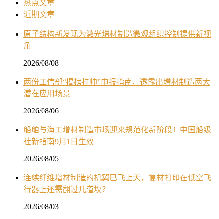
热点文章
近期文章
原子结构新发现为激光增材制造微观组织控制提供新视
角
2026/08/08
两份工信部“揭榜挂帅”申报指南，透露出增材制造两大
潜在应用场景
2026/08/06
船舶与海工增材制造市场迎来规范化新阶段！中国船级
社新指南9月1日生效
2026/08/05
连续纤维增材制造的机翼已飞上天，复材打印在低空飞
行器上还需翻过几道坎？
2026/08/03