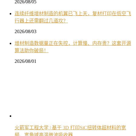
2026/08/05
连续纤维增材制造的机翼已飞上天，复材打印在低空飞
行器上还需翻过几道坎？
2026/08/03
增材制造数据量正在失控，计算慢、内存贵？这套开源
算法助你破局！
2026/08/01
火箭军工程大学 | 基于 3D 打印SiC扭转体超材料的宽
频、宽角域高温微波吸收器