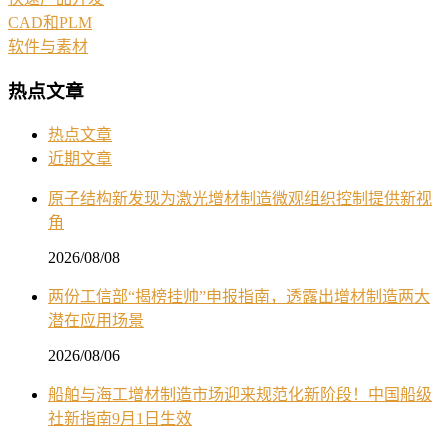
CAD和PLM
软件与素材
热点文章
热点文章
近期文章
原子结构新发现为激光增材制造微观组织控制提供新视
角
2026/08/08
两份工信部“揭榜挂帅”申报指南，透露出增材制造两大
潜在应用场景
2026/08/06
船舶与海工增材制造市场迎来规范化新阶段！中国船级
社新指南9月1日生效