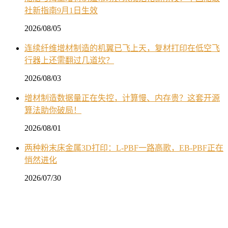
社新指南9月1日生效
2026/08/05
连续纤维增材制造的机翼已飞上天，复材打印在低空飞
行器上还需翻过几道坎？
2026/08/03
增材制造数据量正在失控，计算慢、内存贵？这套开源
算法助你破局！
2026/08/01
两种粉末床金属3D打印：L-PBF一路高歌，EB-PBF正在
悄然进化
2026/07/30