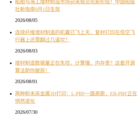
船舶与海工增材制造市场迎来规范化新阶段！中国船级
社新指南9月1日生效
2026/08/05
连续纤维增材制造的机翼已飞上天，复材打印在低空飞
行器上还需翻过几道坎？
2026/08/03
增材制造数据量正在失控，计算慢、内存贵？这套开源
算法助你破局！
2026/08/01
两种粉末床金属3D打印：L-PBF一路高歌，EB-PBF正在
悄然进化
2026/07/30