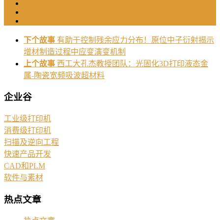
下个故事
有助于控制残余应力分布！原位中子衍射揭示
增材制造过程中应变演变机制
上个故事
西工大孔杰教授团队：光固化3D打印液态金
属-陶瓷宽频吸波超材料
企业谷
工业级打印机
消费级打印机
扫描及逆向工程
快速产品开发
CAD和PLM
软件与素材
热点文章