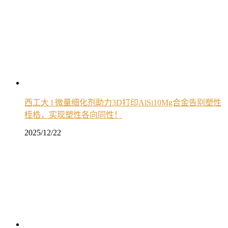
西工大 l 微量细化剂助力3D打印AlSi10Mg合金告别塑性
桎梏，实现塑性各向同性！
2025/12/22