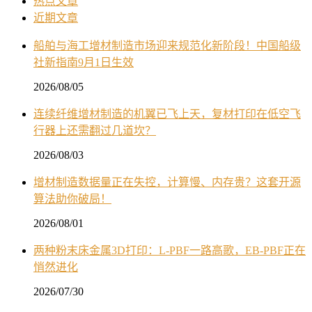
热点文章
近期文章
船舶与海工增材制造市场迎来规范化新阶段！中国船级
社新指南9月1日生效
2026/08/05
连续纤维增材制造的机翼已飞上天，复材打印在低空飞
行器上还需翻过几道坎？
2026/08/03
增材制造数据量正在失控，计算慢、内存贵？这套开源
算法助你破局！
2026/08/01
两种粉末床金属3D打印：L-PBF一路高歌，EB-PBF正在
悄然进化
2026/07/30