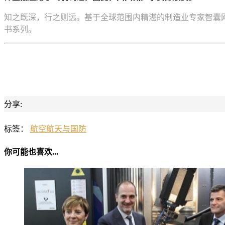
知之既深，行之则远。基于全球范围内精湛的制造业专家智囊网
书系列。
分享:
标签：
航空航天与国防
你可能也喜欢...