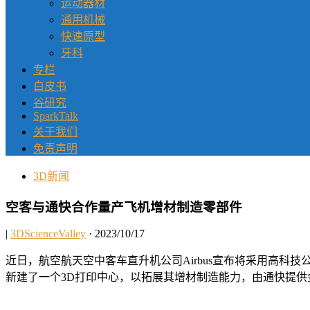
运动器材
通用机械
快速原型
牙科
专栏
白皮书
谷研究
SparkTalk
关于我们
免责声明
3D新闻
空客与通快合作量产飞机增材制造零部件
|
3DScienceValley
· 2023/10/17
近日，航空航天空中客车直升机公司Airbus宣布将采用高科技
新建了一个3D打印中心，以拓展其增材制造能力，由通快提供