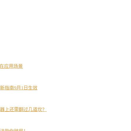
潜在应用场景
新指南9月1日生效
器上还需翻过几道坎？