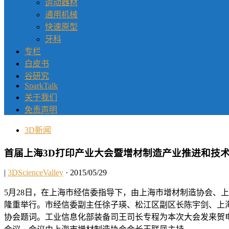
运动器材
通用机械
快速原型
牙科
专栏
白皮书
谷研究
SparkTalk
关于我们
免责声明
3D新闻
首届上海3D打印产业大会暨增材制造产业推进和技
|
3DScienceValley
· 2015/05/29
5月28日，在上海市经信委指导下，由上海市增材制造协会、
隆重举行。市经信委副主任徐子瑛、松江区副区长陈宇剑、上
协会题词。工业信息化部装备司王司长专程为本次大会发来贺电