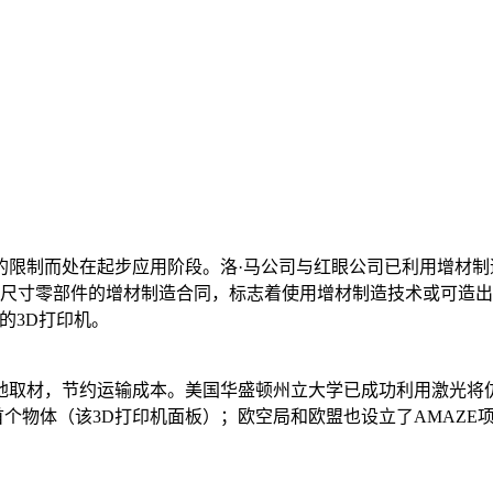
限制而处在起步应用阶段。洛·马公司与红眼公司已利用增材制
大尺寸零部件的增材制造合同，标志着使用增材制造技术或可造出更
的3D打印机。
地取材，节约运输成本。美国华盛顿州立大学已成功利用激光将仿
出首个物体（该3D打印机面板）；欧空局和欧盟也设立了AMAZ