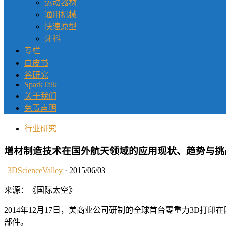
运动器材
通用机械
快速原型
牙科
专栏
白皮书
谷研究
SparkTalk
关于我们
免责声明
行业研究
增材制造技术在国外航天领域的应用现状、趋势与挑
|
3DScienceValley
· 2015/06/03
来源：《国际太空》
2014年12月17日，美商业公司研制的全球首台零重力3D
部件。