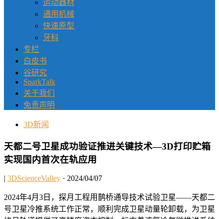
运动器材
通用机械
快速原型
牙科
专栏
白皮书
谷研究
SparkTalk
关于我们
免责声明
3D新闻
天都二号卫星成功验证推进关键技术—3D打印贮箱
实现国内首次在轨应用
|
3DScienceValley
· 2024/04/07
2024年4月3日，探月工程用鹊桥通导技术试验卫星——天都二
号卫星冷推系统工作正常，顺利完成卫星动量轮卸载，为卫星