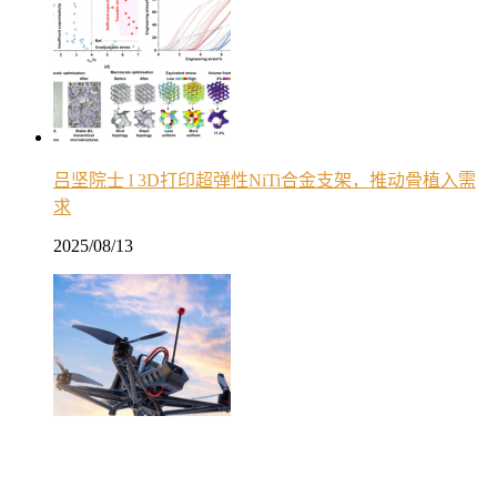
吕坚院士 l 3D打印超弹性NiTi合金支架，推动骨植入需
求
2025/08/13
你的下一架无人机能3D打印吗？— 技术伙伴解锁低空飞