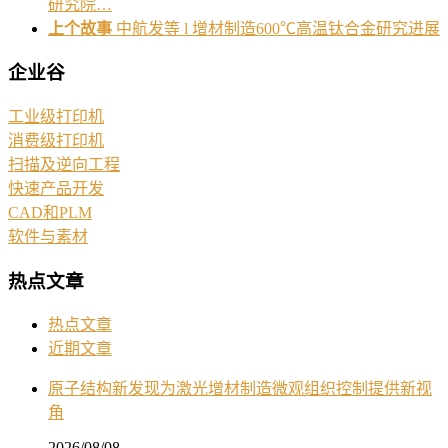
研究院…
上个故事
中航发等 l 增材制造600℃高温钛合金研究进展
企业谷
工业级打印机
消费级打印机
扫描及逆向工程
快速产品开发
CAD和PLM
软件与素材
热点文章
热点文章
近期文章
原子结构新发现为激光增材制造微观组织控制提供新视
角
2026/08/08