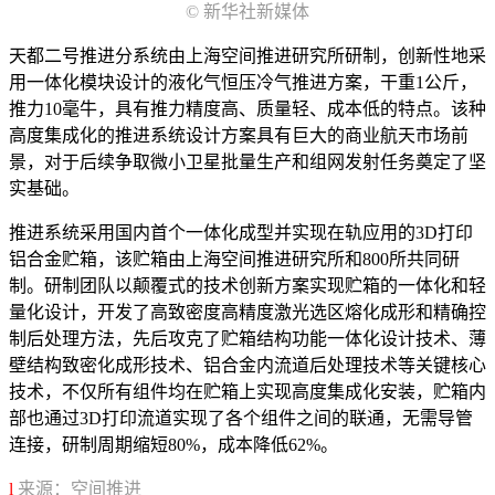
© 新华社新媒体
天都二号推进分系统由上海空间推进研究所研制，创新性地采
用一体化模块设计的液化气恒压冷气推进方案，干重1公斤，
推力10毫牛，具有推力精度高、质量轻、成本低的特点。该种
高度集成化的推进系统设计方案具有巨大的商业航天市场前
景，对于后续争取微小卫星批量生产和组网发射任务奠定了坚
实基础。
推进系统采用国内首个一体化成型并实现在轨应用的3D打印
铝合金贮箱，该贮箱由上海空间推进研究所和800所共同研
制。研制团队以颠覆式的技术创新方案实现贮箱的一体化和轻
量化设计，开发了高致密度高精度激光选区熔化成形和精确控
制后处理方法，先后攻克了贮箱结构功能一体化设计技术、薄
壁结构致密化成形技术、铝合金内流道后处理技术等关键核心
技术，不仅所有组件均在贮箱上实现高度集成化安装，贮箱内
部也通过3D打印流道实现了各个组件之间的联通，无需导管
连接，研制周期缩短80%，成本降低62%。
l
来源：
空间推进