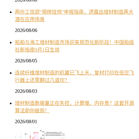
两份工信部“揭榜挂帅”申报指南，透露出增材制造两大
潜在应用场景
2026/08/06
船舶与海工增材制造市场迎来规范化新阶段！中国船级
社新指南9月1日生效
2026/08/05
连续纤维增材制造的机翼已飞上天，复材打印在低空飞
行器上还需翻过几道坎？
2026/08/03
增材制造数据量正在失控，计算慢、内存贵？这套开源
算法助你破局！
2026/08/01