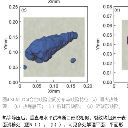
图4 SLM TC4合金缺陷空间分布与缺陷特征（a）退火热处
理；（b）热等静压；（c）椭球形缺陷；（d）近球形缺陷。
热等静压后，垂直与水平试样断口形貌相似，裂纹均起源于表
面滑移处（图5（a），（b）），可见多处解理平面，平面形