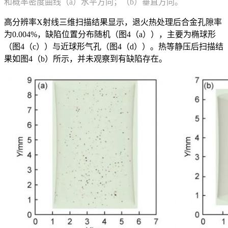
和概率密度曲线（a）水平方向；（b）垂直方向。
高分辨率X射线三维扫描结果显示，退火热处理后合金孔隙率
为0.004%，缺陷位置分布随机（图4（a）），主要为椭球形
（图4（c））与近球形气孔（图4（d））。热等静压后扫描结
果如图4（b）所示，并未观察到有缺陷存在。