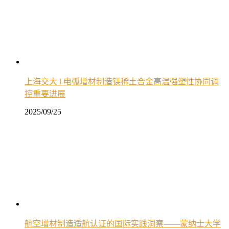
上海交大 l 电弧增材制造镁稀土合金高温强塑性协同调
控重要进展
2025/09/25
航空增材制造适航认证的国际实践洞察——蒙纳士大学