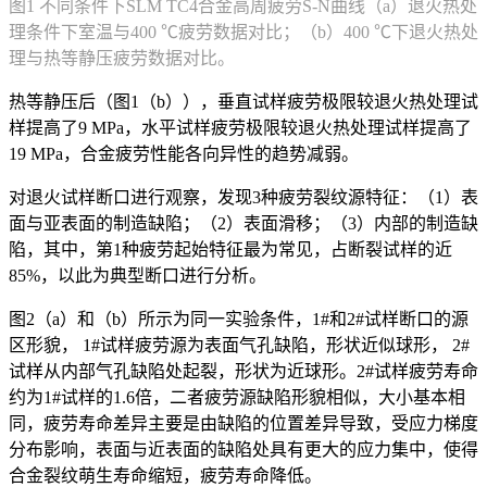
图1 不同条件下SLM TC4合金高周疲劳S-N曲线（a）退火热处
理条件下室温与400 ℃疲劳数据对比；（b）400 ℃下退火热处
理与热等静压疲劳数据对比。
热等静压后（图1（b）），垂直试样疲劳极限较退火热处理试
样提高了9 MPa，水平试样疲劳极限较退火热处理试样提高了
19 MPa，合金疲劳性能各向异性的趋势减弱。
对退火试样断口进行观察，发现3种疲劳裂纹源特征：（1）表
面与亚表面的制造缺陷；（2）表面滑移；（3）内部的制造缺
陷，其中，第1种疲劳起始特征最为常见，占断裂试样的近
85%，以此为典型断口进行分析。
图2（a）和（b）所示为同一实验条件，1#和2#试样断口的源
区形貌， 1#试样疲劳源为表面气孔缺陷，形状近似球形， 2#
试样从内部气孔缺陷处起裂，形状为近球形。2#试样疲劳寿命
约为1#试样的1.6倍，二者疲劳源缺陷形貌相似，大小基本相
同，疲劳寿命差异主要是由缺陷的位置差异导致，受应力梯度
分布影响，表面与近表面的缺陷处具有更大的应力集中，使得
合金裂纹萌生寿命缩短，疲劳寿命降低。