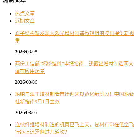
热点文章
热点文章
近期文章
原子结构新发现为激光增材制造微观组织控制提供新视
角
2026/08/08
两份工信部“揭榜挂帅”申报指南，透露出增材制造两大
潜在应用场景
2026/08/06
船舶与海工增材制造市场迎来规范化新阶段！中国船级
社新指南9月1日生效
2026/08/05
连续纤维增材制造的机翼已飞上天，复材打印在低空飞
行器上还需翻过几道坎？