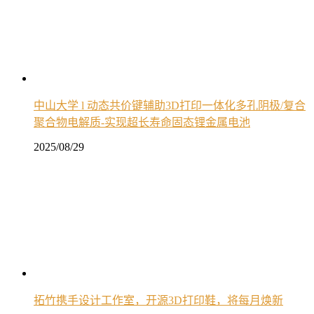
中山大学 l 动态共价键辅助3D打印一体化多孔阴极/复合
聚合物电解质-实现超长寿命固态锂金属电池
2025/08/29
拓竹携手设计工作室，开源3D打印鞋，将每月焕新