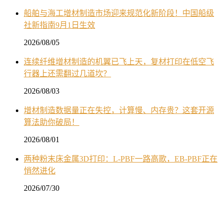
船舶与海工增材制造市场迎来规范化新阶段！中国船级
社新指南9月1日生效
2026/08/05
连续纤维增材制造的机翼已飞上天，复材打印在低空飞
行器上还需翻过几道坎？
2026/08/03
增材制造数据量正在失控，计算慢、内存贵？这套开源
算法助你破局！
2026/08/01
两种粉末床金属3D打印：L-PBF一路高歌，EB-PBF正在
悄然进化
2026/07/30