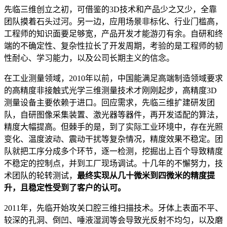
先临三维创立之初，可借鉴的3D技术和产品少之又少，全靠
团队摸着石头过河。另一边，应用场景非标化、行业门槛高，
工程师的知识面要足够宽，产品开发才能游刃有余。自研和终
端的不确定性、复杂性拉长了开发周期，考验的是工程师的韧
性耐心、学习能力，以及公司长期主义的信念。
在工业测量领域，2010年以前，中国能满足高端制造领域要求
的高精度非接触式光学三维测量技术才刚刚起步，高精度3D
测量设备主要依赖于进口。回应需求，先临三维扩建研发团
队，自研图像采集装置、激光器等器件，再开发适配的算法，
精度大幅提高。但棘手的是，到了实际工业环境中，存在光照
变化、温度波动、震动干扰等复杂情况，精度效果不稳定。团
队就把工序分成多个环节，逐一检测，挖掘出上百个导致精度
不稳定的控制点，并到工厂现场调试。十几年的不懈努力，技
术团队的轮转测试，
最终实现从几十微米到四微米的精度提
升，且稳定性受到了客户的认可。
2011年，先临开始攻关口腔三维扫描技术。牙体上表面不平、
较深的孔洞、倒凹、唾液湿润等会导致光反射不均匀，以及磨