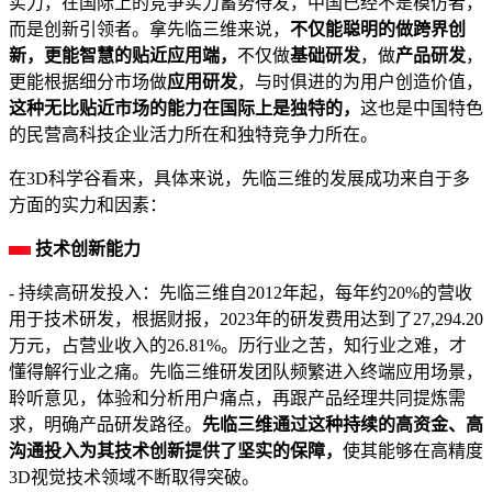
实力，在国际上的竞争实力蓄势待发，中国已经不是模仿者，
而是创新引领者。拿先临三维来说，
不仅能聪明的做跨界创
新，更能智慧的贴近应用端，
不仅做
基础研发
，做
产品研发
，
更能根据细分市场做
应用研发
，与时俱进的为用户创造价值，
这种无比贴近市场的能力在国际上是独特的，
这也是中国特色
的民营高科技企业活力所在和独特竞争力所在。
在3D科学谷看来，具体来说，先临三维的发展成功来自于多
方面的实力和因素：
技术创新能力
- 持续高研发投入：先临三维自2012年起，每年约20%的营收
用于技术研发，根据财报，2023年的研发费用达到了27,294.20
万元，占营业收入的26.81%。历行业之苦，知行业之难，才
懂得解行业之痛。先临三维研发团队频繁进入终端应用场景，
聆听意见，体验和分析用户痛点，再跟产品经理共同提炼需
求，明确产品研发路径。
先临三维通过这种持续的高资金、高
沟通投入为其技术创新提供了坚实的保障，
使其能够在高精度
3D视觉技术领域不断取得突破。