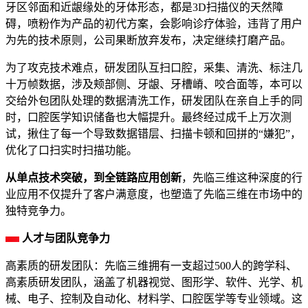
牙区邻面和近龈缘处的牙体形态，都是3D扫描仪的天然障
碍，喷粉作为产品的初代方案，会影响诊疗体验，违背了用户
为先的技术原则，公司果断放弃发布，决定继续打磨产品。
为了攻克技术难点，研发团队互扫口腔，采集、清洗、标注几
十万帧数据，涉及颊部侧、牙龈、牙槽嵴、咬合面等，本可以
交给外包团队处理的数据清洗工作，研发团队在亲自上手的同
时，口腔医学知识储备也大幅提升。最终经过成千上万次测
试，揪住了每一个导致数据错层、扫描卡顿和回拼的“嫌犯”，
优化了口扫实时扫描功能。
从单点技术突破，到全链路应用创新
，先临三维这种深度的行
业应用不仅提升了客户满意度，也塑造了先临三维在市场中的
独特竞争力。
人才与团队竞争力
高素质的研发团队：先临三维拥有一支超过500人的跨学科、
高素质研发团队，涵盖了机器视觉、图形学、软件、光学、机
械、电子、控制及自动化、材料学、口腔医学等专业领域。这