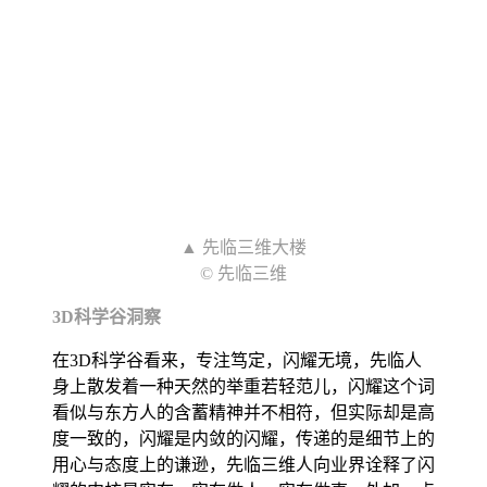
▲ 先临三维大楼
© 先临三维
3D科学谷洞察
在3D科学谷看来，专注笃定，闪耀无境，先临人
身上散发着一种天然的举重若轻范儿，闪耀这个词
看似与东方人的含蓄精神并不相符，但实际却是高
度一致的，闪耀是内敛的闪耀，传递的是细节上的
用心与态度上的谦逊，先临三维人向业界诠释了闪