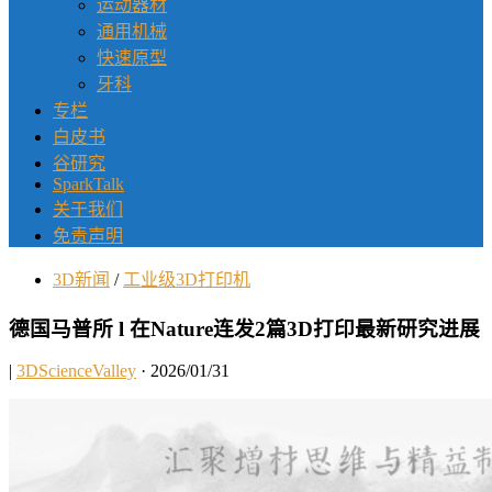
运动器材
通用机械
快速原型
牙科
专栏
白皮书
谷研究
SparkTalk
关于我们
免责声明
3D新闻
/
工业级3D打印机
德国马普所 l 在Nature连发2篇3D打印最新研究进展
|
3DScienceValley
· 2026/01/31