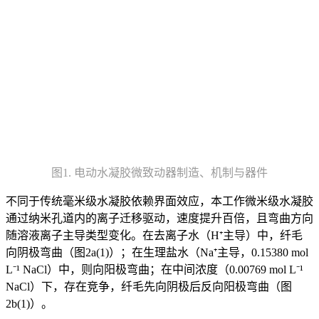
图1. 电动水凝胶微致动器制造、机制与器件
不同于传统毫米级水凝胶依赖界面效应，本工作微米级水凝胶
通过纳米孔道内的离子迁移驱动，速度提升百倍，且弯曲方向
随溶液离子主导类型变化。在去离子水（H⁺主导）中，纤毛
向阴极弯曲（图2a(1)）；在生理盐水（Na⁺主导，0.15380 mol
L⁻¹ NaCl）中，则向阳极弯曲；在中间浓度（0.00769 mol L⁻¹
NaCl）下，存在竞争，纤毛先向阴极后反向阳极弯曲（图
2b(1)）。