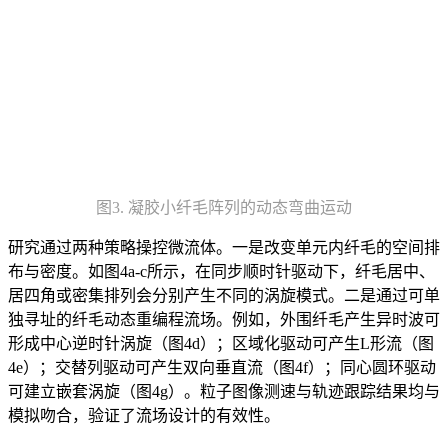
图3. 凝胶小纤毛阵列的动态弯曲运动
研究通过两种策略操控微流体。一是改变单元内纤毛的空间排
布与密度。如图4a-c所示，在同步顺时针驱动下，纤毛居中、
居四角或密集排列会分别产生不同的涡旋模式。二是通过可单
独寻址的纤毛动态重编程流场。例如，外围纤毛产生异时波可
形成中心逆时针涡旋（图4d）；区域化驱动可产生L形流（图
4e）；交替列驱动可产生双向垂直流（图4f）；同心圆环驱动
可建立嵌套涡旋（图4g）。粒子图像测速与轨迹跟踪结果均与
模拟吻合，验证了流场设计的有效性。