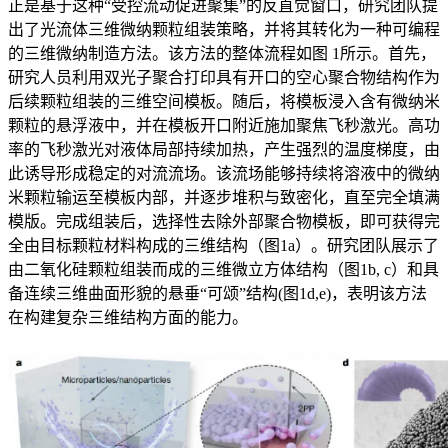
正是基于这种“受控流动促进聚集”的反直觉窗口，研究团队提
出了光流体三维微纳颗粒组装策略，并将其转化为一种可编程
的三维微纳制造方法。该方法的整体流程如图 1所示。首先，
研究人员利用双光子聚合打印具有开口的空心聚合物结构作为
后续颗粒组装的三维空间模板。随后，将模板浸入含有微纳米
颗粒的悬浮液中，并在模板开口附近施加聚焦飞秒激光。高功
率的飞秒激光对液体局部持续加热，产生强烈的温度梯度，由
此诱导形成稳定的对流流场。该流场能够持续将溶液中的微纳
米颗粒输运至模板内部，并逐步堆积与致密化，直至完全填满
模版。完成组装后，选择性去除外部聚合物模板，即可获得完
全由目标颗粒材料构成的三维结构（图1a）。研究团队展示了
由二氧化硅颗粒组装而成的三维微立方体结构（图1b, c）和具
备连续三维曲面形貌的悬垂“可颂”结构(图1d,e)，表明该方法
在构建复杂三维结构方面的能力。