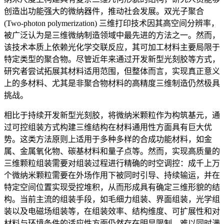
创造出功能强大的微纳器件，推动社会发展。双光子聚合
(Two-photon polymerization) 三维打印技术因其高空间分辨率，
被广泛认为是三维微纳制造领域中最先进的方法之一。然而，
该技术本质上依赖光化学交联反应，其可加工材料主要局限于
特定类型的聚合物。尽管近年来通过开发新型光刻胶等方式，
研究者尝试拓展其材料适用范围，但整体而言，实现真正意义
上的多材料、尤其是非聚合物材料的高精度三维制造仍然极具
挑战。
相比于持续开发新型光刻胶，将微纳米颗粒作为构筑基元，通
过可控组装方式构建三维结构在材料通用性方面具有巨大优
势。这类方法原则上适用于多种多样的合成功能材料，如金
属、金属氧化物、碳基材料和量子点等。然而，实现高质量的
三维颗粒组装需要对组装过程进行精确的时空调控：成千上万
个微纳米颗粒需要在外场作用下被同时引导、持续输运，并在
特定空间位置实现受控堆积，从而形成具有确定三维形貌的结
构。当前主流的组装手段，如毛细力组装、界面组装，光学组
装以及电磁场组装等，在组装效率、结构维度、可扩展性和对
材料与环境条件的适应性方面仍然存在明显限制，难以同时满