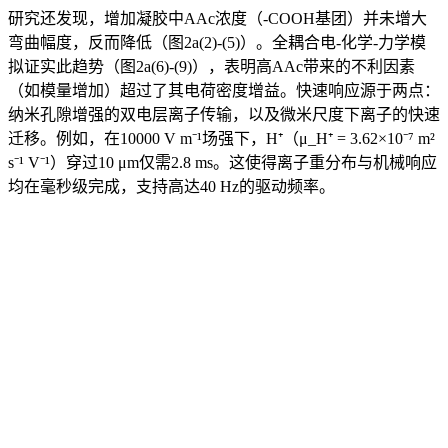
研究还发现，增加凝胶中AAc浓度（-COOH基团）并未增大
弯曲幅度，反而降低（图2a(2)-(5)）。全耦合电-化学-力学模
拟证实此趋势（图2a(6)-(9)），表明高AAc带来的不利因素
（如模量增加）超过了其电荷密度增益。快速响应源于两点：
纳米孔隙增强的双电层离子传输，以及微米尺度下离子的快速
迁移。例如，在10000 V m⁻¹场强下，H⁺（μ_H⁺ = 3.62×10⁻⁷ m²
s⁻¹ V⁻¹）穿过10 μm仅需2.8 ms。这使得离子重分布与机械响应
均在毫秒级完成，支持高达40 Hz的驱动频率。