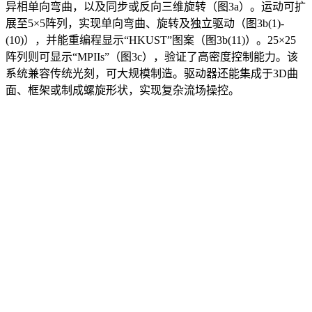
异相单向弯曲，以及同步或反向三维旋转（图3a）。运动可扩
展至5×5阵列，实现单向弯曲、旋转及独立驱动（图3b(1)-
(10)），并能重编程显示“HKUST”图案（图3b(11)）。25×25
阵列则可显示“MPIIs”（图3c），验证了高密度控制能力。该
系统兼容传统光刻，可大规模制造。驱动器还能集成于3D曲
面、框架或制成螺旋形状，实现复杂流场操控。