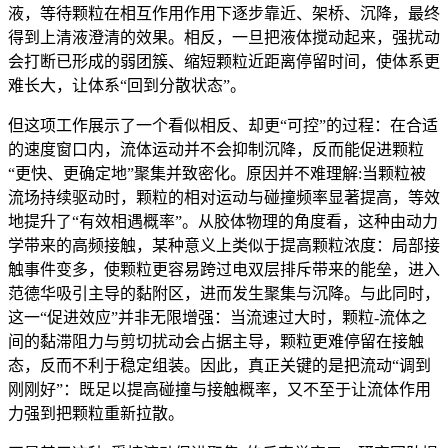
液，等待颗粒在相互作用作用下逐步靠近、架桥、沉降，最终
得到上清液澄清的效果。相反，一旦把液体搅动起来，强扰动
会打断已形成的弱团簇、缩短颗粒近距离停留时间，使体系更
难长大，让体系“回到分散状态”。
但这项工作展示了一个看似相反、却更“可控”的过程：在合适
的速度窗口内，流体运动并不会抑制沉降，反而能促进颗粒
“更快、更确定地”聚集并致密化。原因并不难理解:当颗粒被
流场持续驱动时，颗粒的相对运动与碰撞频率显著提高，等效
地提升了“有效相遇概率”。从胶体物理的角度看，这种由动力
学带来的高频接触，某种意义上类似于提高颗粒浓度：局部接
触事件变多，使颗粒更容易跨过电双层排斥带来的能垒，进入
范德华吸引主导的黏附区，进而发生聚集与沉降。与此同时，
这一“促进效应”并非无限增强：当流速过大时，颗粒-流体之
间的黏滞阻力与剪切扰动会占据主导，颗粒更难停留在接触
态，反而不利于稳定组装。因此，真正关键的是把流动“调到
刚刚好”：既足以提高碰撞与接触概率，又不至于让流体作用
力强到把颗粒重新拉散。