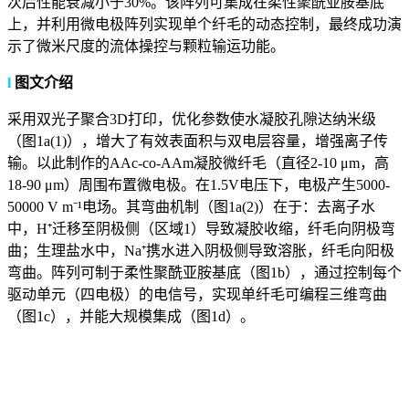
次后性能衰减小于30%。该阵列可集成在柔性聚酰亚胺基底
上，并利用微电极阵列实现单个纤毛的动态控制，最终成功演
示了微米尺度的流体操控与颗粒输运功能。
l
图文介绍
采用双光子聚合3D打印，优化参数使水凝胶孔隙达纳米级
（图1a(1)），增大了有效表面积与双电层容量，增强离子传
输。以此制作的AAc-co-AAm凝胶微纤毛（直径2-10 μm，高
18-90 μm）周围布置微电极。在1.5V电压下，电极产生5000-
50000 V m⁻¹电场。其弯曲机制（图1a(2)）在于：去离子水
中，H⁺迁移至阴极侧（区域1）导致凝胶收缩，纤毛向阴极弯
曲；生理盐水中，Na⁺携水进入阴极侧导致溶胀，纤毛向阳极
弯曲。阵列可制于柔性聚酰亚胺基底（图1b），通过控制每个
驱动单元（四电极）的电信号，实现单纤毛可编程三维弯曲
（图1c），并能大规模集成（图1d）。