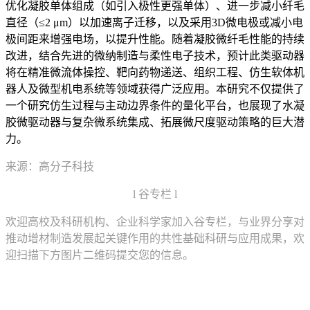
优化凝胶单体组成（如引入极性更强单体）、进一步减小纤毛
直径（≤2 μm）以加速离子迁移，以及采用3D微电极或减小电
极间距来增强电场，以提升性能。随着凝胶微纤毛性能的持续
改进，结合先进的微纳制造与柔性电子技术，预计此类驱动器
将在精准微流体操控、靶向药物递送、组织工程、仿生软体机
器人及微型机电系统等领域获得广泛应用。本研究不仅提供了
一个研究仿生过程与主动边界条件的量化平台，也展现了水凝
胶微驱动器与复杂微系统集成、拓展微尺度驱动策略的巨大潜
力。
来源：高分子科技
l 谷专栏 l
欢迎高校及科研机构、企业科学家加入谷专栏，与业界分享对
推动增材制造发展起关键作用的共性基础科研与应用成果，欢
迎扫描下方图片二维码提交您的信息。