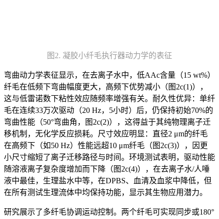
图2. 凝胶小纤毛执行器动力学的表征
弯曲动力学表征显示，在去离子水中，低AAc含量（15 wt%）
纤毛在低频下弯曲幅度更大，高频下优势减小（图2c(1)），
这与低雷诺数下粘性效应随频率增强有关。耐久性优异：单纤
毛在连续33万次驱动（20 Hz，5小时）后，仍保持初始70%的
弯曲性能（50°弯曲角，图2c(2)），这得益于其纯物理离子迁
移机制，无化学反应损耗。尺寸效应明显：直径2 μm的纤毛
在高频下（如50 Hz）性能远超10 μm纤毛（图2c(3)），因更
小尺寸缩短了离子迁移路径与时间。环境测试表明，驱动性能
随溶液离子复杂度增加而下降（图2c(4)），在去离子水/人唾
液中最佳，生理盐水中等，在DPBS、血清及血浆中降低，但
在所有测试生理流体中均保持功能，显示其生物应用潜力。
研究展示了多纤毛协调运动控制。两个纤毛可实现同步或180°