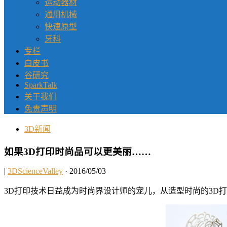
运动器材
通用机械
快速原型
牙科
专栏
白皮书
谷研究
SparkTalk
关于我们
免责声明
3D新闻
如果3D打印时尚品可以更美丽……
|
3DScienceValley
· 2016/05/03
3D打印技术日益成为时尚界设计师的宠儿，从造型时尚的3D