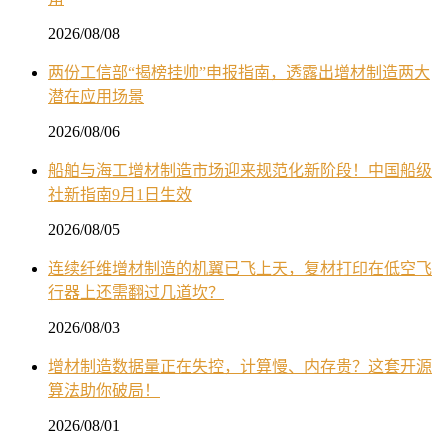
2026/08/08
两份工信部“揭榜挂帅”申报指南，透露出增材制造两大
潜在应用场景
2026/08/06
船舶与海工增材制造市场迎来规范化新阶段！中国船级
社新指南9月1日生效
2026/08/05
连续纤维增材制造的机翼已飞上天，复材打印在低空飞
行器上还需翻过几道坎？
2026/08/03
增材制造数据量正在失控，计算慢、内存贵？这套开源
算法助你破局！
2026/08/01