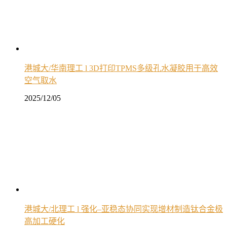
港城大/华南理工 l 3D打印TPMS多级孔水凝胶用于高效
空气取水
2025/12/05
港城大/北理工 l 强化–亚稳态协同实现增材制造钛合金极
高加工硬化