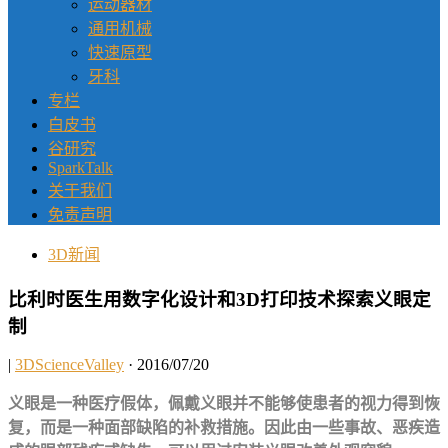
运动器材
通用机械
快速原型
牙科
专栏
白皮书
谷研究
SparkTalk
关于我们
免责声明
3D新闻
比利时医生用数字化设计和3D打印技术探索义眼定
制
|
3DScienceValley
· 2016/07/20
义眼是一种医疗假体，佩戴义眼并不能够使患者的视力得到恢
复，而是一种面部缺陷的补救措施。因此由一些事故、恶疾造